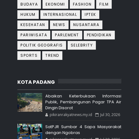
BUDAYA
EKONOMI
FASHION
FILM
HUKUM
INTERNASIONAL
IPTEK
KESEHATAN
NEWS
NUSANTARA
PARIWISATA
PARLEMENT
PENDIDIKAN
POLITIK GEOGRAFIS
SELEBRITY
SPORTS
TREND
KOTA PADANG
Abaikan Keterbukaan Informasi
Publik, Pembangunan Pagar TPA Air
Dingin Disorot
pikiranrakyatnews.my.id
Jul 30, 2026
SatPJR Sumbar 4 Sapa Masyarakat
dengan Ngobras