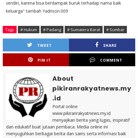
sendiri, karena bisa berdampak buruk terhadap nama baik
keluarga" tambah Yadrison.009
Tags
# Hukum
# Padang
# Sumatera Barat
# Sumbar
TWEET
SHARE
PIN IT
COMMENT
About
pikiranrakyatnews.my
.id
Portal online
www.pikiranrakyatnews.my.id
menyajikan berita yang lugas, inspiratif
dan edukatif buat jutaan pembaca. Media online ini
menyuguhkan berbagai berita dan sains serta informasi baik