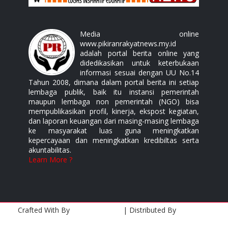
Media online
www.pikiranrakyatnews.my.id
adalah portal berita online yang
didedikasikan untuk keterbukaan
informasi sesuai dengan UU No.14
Tahun 2008, dimana dalam portal berita ini setiap
lembaga publik, baik itu instansi pemerintah
maupun lembaga non pemerintah (NGO) bisa
mempublikasikan profil, kinerja, ekspost kegiatan,
dan laporan keuangan dari masing-masing lembaga
ke masyarakat luas guna meningkatkan
kepercayaan dan meningkatkan kredibiltas serta
akuntabilitas.
Learn More ?
Crafted With
By
Templatesyard
| Distributed By
Gooyaabi
Templates