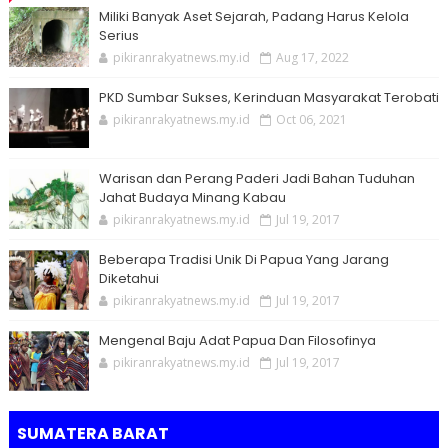
Miliki Banyak Aset Sejarah, Padang Harus Kelola
Serius
pikiranrakyatnews.my.id
Aug 17, 2022
PKD Sumbar Sukses, Kerinduan Masyarakat Terobati
pikiranrakyatnews.my.id
Oct 06, 2021
Warisan dan Perang Paderi Jadi Bahan Tuduhan
Jahat Budaya Minang Kabau
pikiranrakyatnews.my.id
Jul 19, 2017
Beberapa Tradisi Unik Di Papua Yang Jarang
Diketahui
pikiranrakyatnews.my.id
Jul 19, 2017
Mengenal Baju Adat Papua Dan Filosofinya
pikiranrakyatnews.my.id
Jul 19, 2017
SUMATERA BARAT