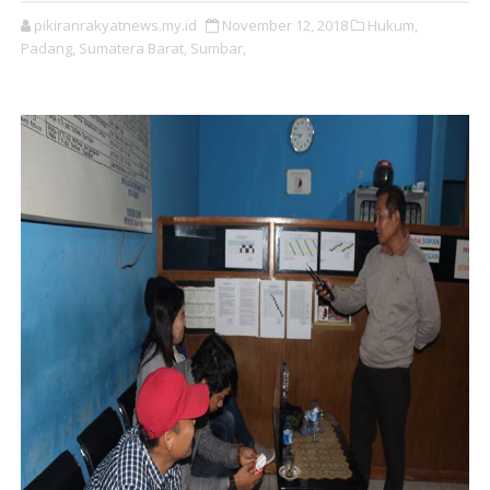
pikiranrakyatnews.my.id
November 12, 2018
Hukum,
Padang,
Sumatera Barat,
Sumbar,