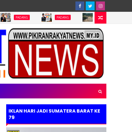
Abaikan Keterbuka
DANG
PADANG
PADANG
IKLAN HARI JADI SUMATERA BARAT KE
79