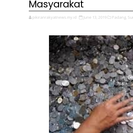
Masyarakat
pikiranrakyatnews.my.id
June 13, 2019
Padang,
Su