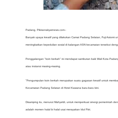
Padang, Pikiranrakyatnews.com--
Banyak upaya kreatif yang dilakukan Camat Padang Selatan, Fuji Astomi 
meningkatkan kepedulian sosial di kalangan ASN kecamatan tersebut deng
Penggalangan "koin berkah" ini mendapat sambutan baik Wali Kota Padang,
atau instansi masing-masing.
"Pengumpulan koin berkah merupakan suatu gagasan kreatif untuk membant
Kecamatan Padang Selatan di Hotel Kawana baru-baru kini.
Disamping itu, menurut Mahyeldi, untuk memperkuat sinergi pemerintah 
adalah momen halal bi halal usai merayakan Idul Fitri.