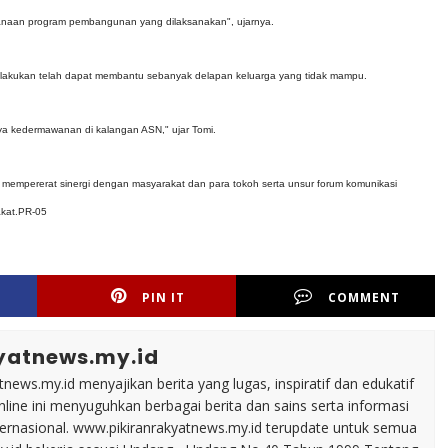
anaan program pembangunan yang dilaksanakan", ujarnya.
dilakukan telah dapat membantu sebanyak delapan keluarga yang tidak mampu.
a kedermawanan di kalangan ASN," ujar Tomi.
mi mempererat sinergi dengan masyarakat dan para tokoh serta unsur forum komunikasi
akat.PR-05
PIN IT
COMMENT
yatnews.my.id
tnews.my.id menyajikan berita yang lugas, inspiratif dan edukatif
line ini menyuguhkan berbagai berita dan sains serta informasi
nternasional. www.pikiranrakyatnews.my.id terupdate untuk semua