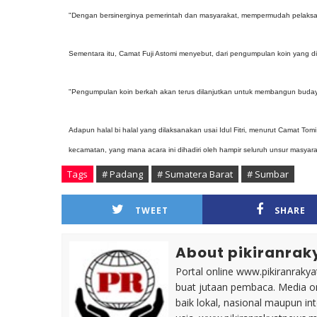
"Dengan bersinerginya pemerintah dan masyarakat, mempermudah pelaks
Sementara itu, Camat Fuji Astomi menyebut, dari pengumpulan koin yang 
"Pengumpulan koin berkah akan terus dilanjutkan untuk membangun buday
Adapun halal bi halal yang dilaksanakan usai Idul Fitri, menurut Camat To
kecamatan, yang mana acara ini dihadiri oleh hampir seluruh unsur masyar
Tags
# Padang
# Sumatera Barat
# Sumbar
TWEET
SHARE
About pikiranrak
Portal online www.pikiranrakya
buat jutaan pembaca. Media on
baik lokal, nasional maupun i