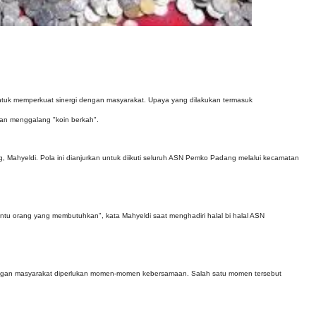
untuk memperkuat sinergi dengan masyarakat. Upaya yang dilakukan termasuk
an menggalang "koin berkah".
 Mahyeldi. Pola ini dianjurkan untuk diikuti seluruh ASN Pemko Padang melalui kecamatan
u orang yang membutuhkan", kata Mahyeldi saat menghadiri halal bi halal ASN
dengan masyarakat diperlukan momen-momen kebersamaan. Salah satu momen tersebut