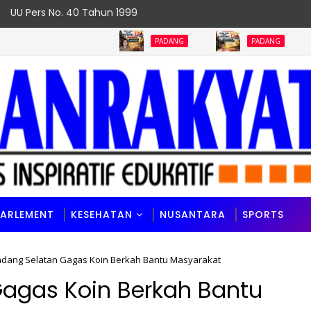
UU Pers No. 40 Tahun 1999
PADANG
PADANG
PA
PARLEMENT
KESEHATAN
NUSANTARA
SPORTS
dang Selatan Gagas Koin Berkah Bantu Masyarakat
agas Koin Berkah Bantu