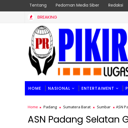
Tentang
Pedoman Media Siber
Redaksi
BREAKING
HOME
NASIONAL
ENTERTAIMENT
Home
Padang
Sumatera Barat
Sumbar
ASN Pa
ASN Padang Selatan G