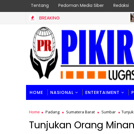
Tentang
Pedoman Media Siber
Redaksi
BREAKING
PADA
HOME
NASIONAL
ENTERTAIMENT
Home
Padang
Sumatera Barat
Sumbar
Tunjuk
Tunjukan Orang Minang