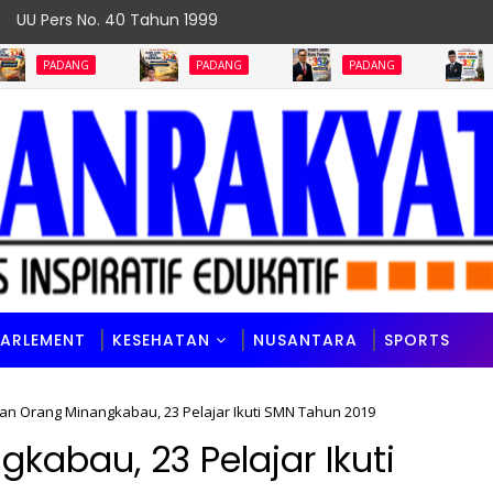
UU Pers No. 40 Tahun 1999
NG
PADANG
PADANG
PADANG
PARLEMENT
KESEHATAN
NUSANTARA
SPORTS
an Orang Minangkabau, 23 Pelajar Ikuti SMN Tahun 2019
kabau, 23 Pelajar Ikuti