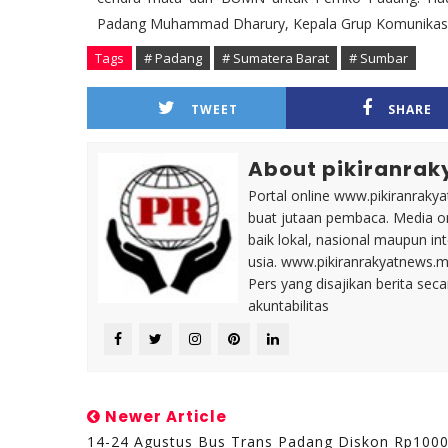
Padang Muhammad Dharury, Kepala Grup Komunikasi 
Tags
# Padang
# Sumatera Barat
# Sumbar
TWEET
SHARE
About pikiranrak
Portal online www.pikiranrakya
buat jutaan pembaca. Media on
baik lokal, nasional maupun i
usia. www.pikiranrakyatnews.
Pers yang disajikan berita sec
akuntabilitas
Newer Article
14-24 Agustus Bus Trans Padang Diskon Rp100