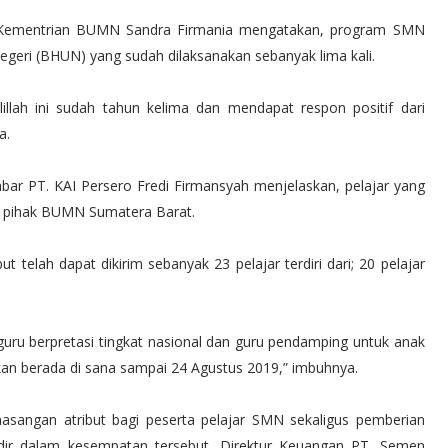
SL Kementrian BUMN Sandra Firmania mengatakan, program SMN
geri (BHUN) yang sudah dilaksanakan sebanyak lima kali.
lillah ini sudah tahun kelima dan mendapat respon positif dari
a.
bar PT. KAI Persero Fredi Firmansyah menjelaskan, pelajar yang
ari pihak BUMN Sumatera Barat.
ut telah dapat dikirim sebanyak 23 pelajar terdiri dari; 20 pelajar
 guru berpretasi tingkat nasional dan guru pendamping untuk anak
an berada di sana sampai 24 Agustus 2019,” imbuhnya.
asangan atribut bagi peserta pelajar SMN sekaligus pemberian
r dalam kesempatan tersebut, Direktur Keuangan PT. Semen