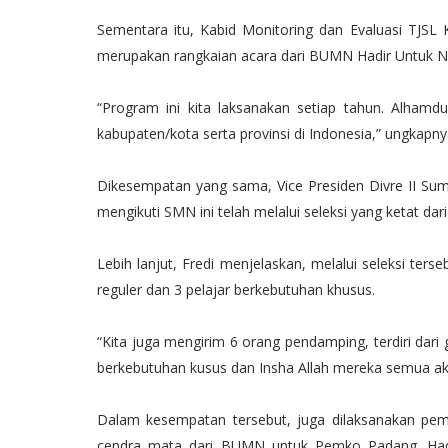
Sementara itu, Kabid Monitoring dan Evaluasi TJ
merupakan rangkaian acara dari BUMN Hadir Untuk Ne
“Program ini kita laksanakan setiap tahun. Alhamdu
kabupaten/kota serta provinsi di Indonesia,” ungkapny
Dikesempatan yang sama, Vice Presiden Divre II Sum
mengikuti SMN ini telah melalui seleksi yang ketat d
Lebih lanjut, Fredi menjelaskan, melalui seleksi terseb
reguler dan 3 pelajar berkebutuhan khusus.
“Kita juga mengirim 6 orang pendamping, terdiri dari
berkebutuhan kusus dan Insha Allah mereka semua ak
Dalam kesempatan tersebut, juga dilaksanakan pem
cendra mata dari BUMN untuk Pemko Padang. Hadi