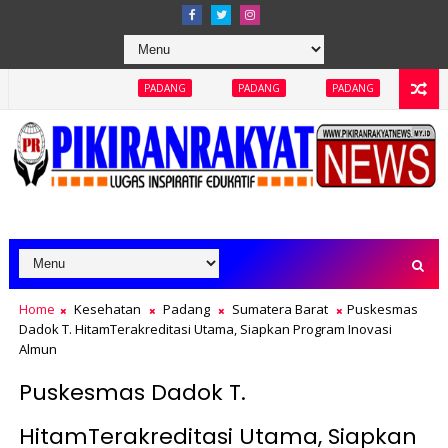
PADANG
PADANG
PADANG
PADANG
PADA
Home
Kesehatan
Padang
Sumatera Barat
Puskesmas
Dadok T. HitamTerakreditasi Utama, Siapkan Program Inovasi
Almun
Puskesmas Dadok T.
HitamTerakreditasi Utama, Siapkan