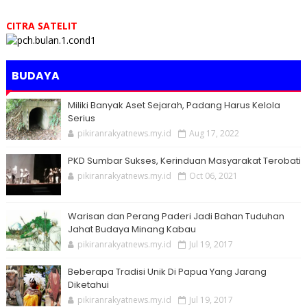
CITRA SATELIT
BUDAYA
Miliki Banyak Aset Sejarah, Padang Harus Kelola
Serius
pikiranrakyatnews.my.id
Aug 17, 2022
PKD Sumbar Sukses, Kerinduan Masyarakat Terobati
pikiranrakyatnews.my.id
Oct 06, 2021
Warisan dan Perang Paderi Jadi Bahan Tuduhan
Jahat Budaya Minang Kabau
pikiranrakyatnews.my.id
Jul 19, 2017
Beberapa Tradisi Unik Di Papua Yang Jarang
Diketahui
pikiranrakyatnews.my.id
Jul 19, 2017