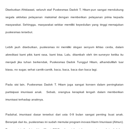
Disebutkan Afridawati, seluruh staf Puskesmas Dadok T, Hitam pun sangat mendukung
segala aktivitas pelayanan maksimal dengan memberikan pelayanan prima kepada
masyarakat. Sehingga, masyarakat sekitar memiliki kepedulian yang tinggi memajukan
puskesmas tersebut.
Lebih jauh disebutkan, puskesmas ini memiliki slogan senyum ikhlas cerda, dalam
akreditasi kami pikir, kami rasa, kami bisa. Lalu, ditambah oleh tim surveyor ketika itu
menjadi jika tuhan berkendak, Puskesmas Dadok Tunggul Hitam, alhamdulillah luar
biasa, no sugar, sehat cantik-cantik, baca, baca, baca dan baca lagi.
Pada sisi lain, Puskesmas Dadok T. Hitam juga sangat konsen dalam peningkatan
partisipasi imunisasi anak. Sebab, orangtua kerapkali lengah dalam memberikan
imunisasi terhadap anaknya.
Padahal, imunisasi dasar tersebut dari usia 0-9 bulan sangat penting buat anak.
Beranjak dari itu, puskesmas ini sudah memulai program inovasi Alarm Imunisasi (Almun).