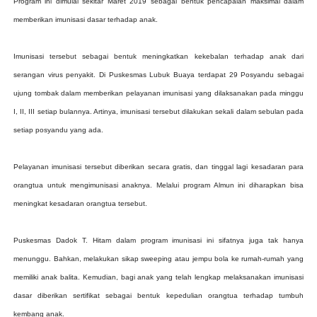
Program ini dimulai sekitar Maret 2019 sebagai bentuk pencapaian maksimal dalam
memberikan imunisasi dasar terhadap anak.
Imunisasi tersebut sebagai bentuk meningkatkan kekebalan terhadap anak dari
serangan virus penyakit. Di Puskesmas Lubuk Buaya terdapat 29 Posyandu sebagai
ujung tombak dalam memberikan pelayanan imunisasi yang dilaksanakan pada minggu
I, II, III setiap bulannya. Artinya, imunisasi tersebut dilakukan sekali dalam sebulan pada
setiap posyandu yang ada.
Pelayanan imunisasi tersebut diberikan secara gratis, dan tinggal lagi kesadaran para
orangtua untuk mengimunisasi anaknya. Melalui program Almun ini diharapkan bisa
meningkat kesadaran orangtua tersebut.
Puskesmas Dadok T. Hitam dalam program imunisasi ini sifatnya juga tak hanya
menunggu. Bahkan, melakukan sikap sweeping atau jempu bola ke rumah-rumah yang
memiliki anak balita. Kemudian, bagi anak yang telah lengkap melaksanakan imunisasi
dasar diberikan sertifikat sebagai bentuk kepedulian orangtua terhadap tumbuh
kembang anak.