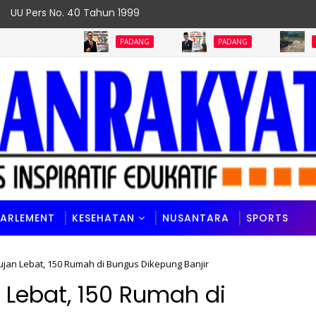
UU Pers No. 40 Tahun 1999
A
PADANG
PADANG
PADANG
PARLEMENT
KESEHATAN
NUSANTARA
SPORTS
jan Lebat, 150 Rumah di Bungus Dikepung Banjir
 Lebat, 150 Rumah di