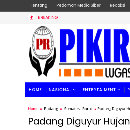
Tentang
Pedoman Media Siber
Redaksi
BREAKING
restasi Sekaligus
HOME
NASIONAL
ENTERTAIMENT
Home
Padang
Sumatera Barat
Padang Diguyur Hu
Padang Diguyur Hujan