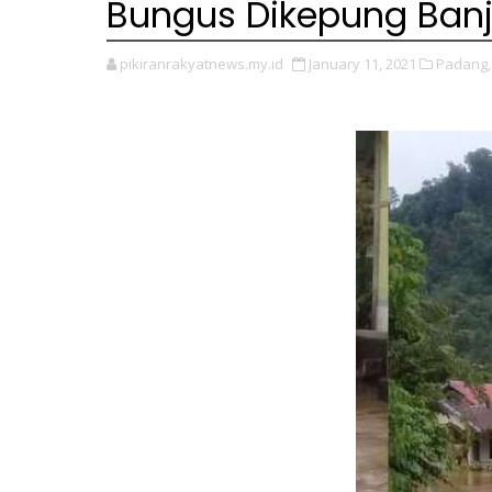
Bungus Dikepung Banj
pikiranrakyatnews.my.id
January 11, 2021
Padang,