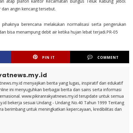
tkan atap plafon kantor Kecamatan Bungus Teluk Kabung jebol.
r dan angin kencang tersebut.
pihaknya berencana melakukan normalisasi serta pengerukan
r dan bisa menampung debit air ketika hujan lebat terjadi.PR-05
PIN IT
COMMENT
yatnews.my.id
tnews.my.id menyajikan berita yang lugas, inspiratif dan edukatif
line ini menyuguhkan berbagai berita dan sains serta informasi
nternasional. www.pikiranrakyatnews.my.id terupdate untuk semua
my.id bekerja sesuai Undang - Undang No.40 Tahun 1999 Tentang
ara berimbang untuk meningkatkan kepercayaan, kredibilitas dan