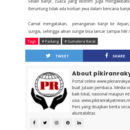
Selain banjir, cuaca yang ekstrim juga mengakiba
Beruntung tidak ada korban jiwa dalam bencana banji
Camat mengatakan, penanganan banjir ke depan, 
sungai, sehingga aliran sungai bisa lancar sampai hili
Tags
# Padang
# Sumatera Barat
TWEET
SHARE
About pikiranrak
Portal online www.pikiranrakya
buat jutaan pembaca. Media on
baik lokal, nasional maupun i
usia. www.pikiranrakyatnews.
Pers yang disajikan berita sec
akuntabilitas