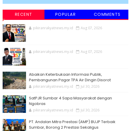
RECENT
POPULAR
COMMENTS
pikiranrakyatnews.my.id
Aug 07, 2026
pikiranrakyatnews.my.id
Aug 07, 2026
Abaikan Keterbukaan Informasi Publik,
Pembangunan Pagar TPA Air Dingin Disorot
pikiranrakyatnews.my.id
Jul 30, 2026
SatPJR Sumbar 4 Sapa Masyarakat dengan
Ngobras
pikiranrakyatnews.my.id
Jul 30, 2026
PT. Andalan Mitra Prestasi (AMP) BUJP Terbaik
Sumbar, Borong 2 Prestasi Sekaligus