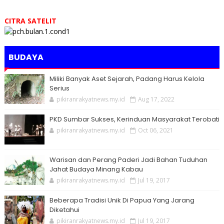
CITRA SATELIT
BUDAYA
Miliki Banyak Aset Sejarah, Padang Harus Kelola
Serius
pikiranrakyatnews.my.id
Aug 17, 2022
PKD Sumbar Sukses, Kerinduan Masyarakat Terobati
pikiranrakyatnews.my.id
Oct 06, 2021
Warisan dan Perang Paderi Jadi Bahan Tuduhan
Jahat Budaya Minang Kabau
pikiranrakyatnews.my.id
Jul 19, 2017
Beberapa Tradisi Unik Di Papua Yang Jarang
Diketahui
pikiranrakyatnews.my.id
Jul 19, 2017