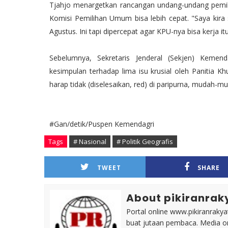
Tjahjo menargetkan rancangan undang-undang pemilu 
Komisi Pemilihan Umum bisa lebih cepat. "Saya kira s
Agustus. Ini tapi dipercepat agar KPU-nya bisa kerja itu
Sebelumnya, Sekretaris Jenderal (Sekjen) Keme
kesimpulan terhadap lima isu krusial oleh Panitia 
harap tidak (diselesaikan, red) di paripurna, mudah-mu
#Gan/detik/Puspen Kemendagri
Tags
# Nasional
# Politik Geografis
TWEET
SHARE
About pikiranrak
Portal online www.pikiranrakya
buat jutaan pembaca. Media on