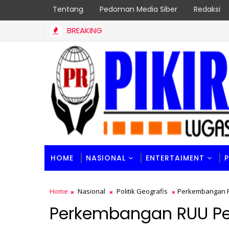
Tentang
Pedoman Media Siber
Redaksi
BREAKING
HOME
NASIONAL
ENTERTAIMENT
Home
Nasional
Politik Geografis
Perkembangan R
Perkembangan RUU Pe