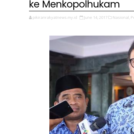
ke Menkopolhukam
pikiranrakyatnews.my.id
June 14, 2017
Nasional,
P