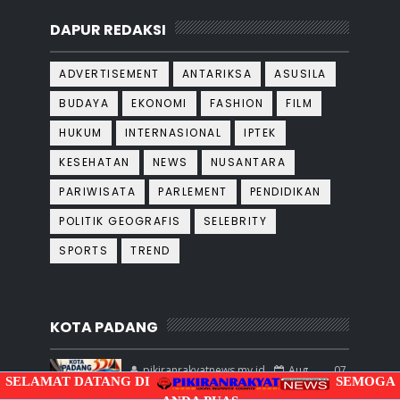
DAPUR REDAKSI
ADVERTISEMENT
ANTARIKSA
ASUSILA
BUDAYA
EKONOMI
FASHION
FILM
HUKUM
INTERNASIONAL
IPTEK
KESEHATAN
NEWS
NUSANTARA
PARIWISATA
PARLEMENT
PENDIDIKAN
POLITIK GEOGRAFIS
SELEBRITY
SPORTS
TREND
KOTA PADANG
pikiranrakyatnews.my.id
Aug 07,
SELAMAT DATANG DI
SEMOGA
2026