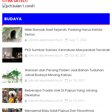
CITRA SATELIT
BUDAYA
Miliki Banyak Aset Sejarah, Padang Harus Kelola
Serius
pikiranrakyatnews.my.id
Aug 17, 2022
PKD Sumbar Sukses, Kerinduan Masyarakat Terobati
pikiranrakyatnews.my.id
Oct 06, 2021
Warisan dan Perang Paderi Jadi Bahan Tuduhan
Jahat Budaya Minang Kabau
pikiranrakyatnews.my.id
Jul 19, 2017
Beberapa Tradisi Unik Di Papua Yang Jarang
Diketahui
pikiranrakyatnews.my.id
Jul 19, 2017
Mengenal Baju Adat Papua Dan Filosofinya