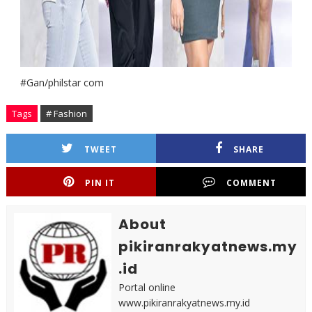
#Gan/philstar com
Tags
# Fashion
TWEET
SHARE
PIN IT
COMMENT
About
pikiranrakyatnews.my
.id
Portal online
www.pikiranrakyatnews.my.id