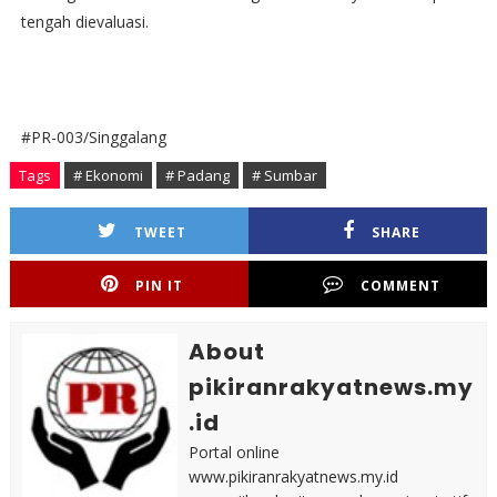
tengah dievaluasi.
#PR-003/Singgalang
Tags
# Ekonomi
# Padang
# Sumbar
TWEET
SHARE
PIN IT
COMMENT
About
pikiranrakyatnews.my
.id
Portal online
www.pikiranrakyatnews.my.id