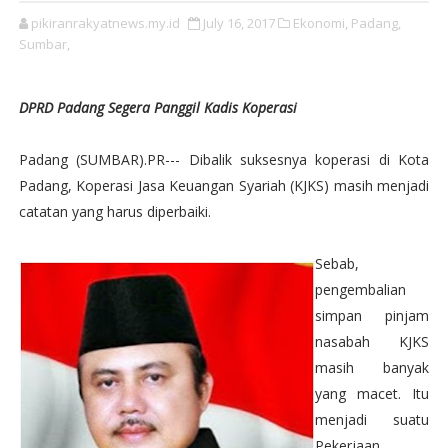
pikiranrakyatnews.my.id
July 16, 2017
Ekonomi,
Padang,
Sumbar,
DPRD Padang Segera Panggil Kadis Koperasi
Padang (SUMBAR).PR--- Dibalik suksesnya koperasi di Kota
Padang, Koperasi Jasa Keuangan Syariah (KJKS) masih menjadi
catatan yang harus diperbaiki.
Sebab,
pengembalian
simpan pinjam
nasabah KJKS
masih banyak
yang macet. Itu
menjadi suatu
Pekerjaan