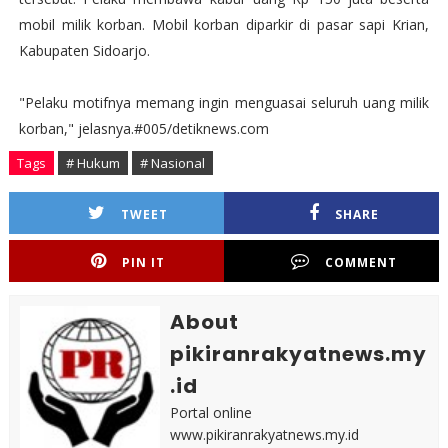
mobil milik korban. Mobil korban diparkir di pasar sapi Krian,
Kabupaten Sidoarjo.
"Pelaku motifnya memang ingin menguasai seluruh uang milik
korban," jelasnya.#005/detiknews.com
Tags
# Hukum
# Nasional
TWEET
SHARE
PIN IT
COMMENT
About
pikiranrakyatnews.my
.id
Portal online
www.pikiranrakyatnews.my.id