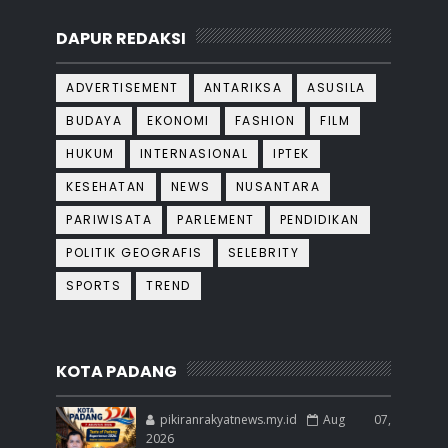
DAPUR REDAKSI
ADVERTISEMENT
ANTARIKSA
ASUSILA
BUDAYA
EKONOMI
FASHION
FILM
HUKUM
INTERNASIONAL
IPTEK
KESEHATAN
NEWS
NUSANTARA
PARIWISATA
PARLEMENT
PENDIDIKAN
POLITIK GEOGRAFIS
SELEBRITY
SPORTS
TREND
KOTA PADANG
pikiranrakyatnews.my.id
Aug 07,
2026