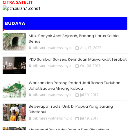
CITRA SATELIT
BUDAYA
Miliki Banyak Aset Sejarah, Padang Harus Kelola
Serius
pikiranrakyatnews.my.id
Aug 17, 2022
PKD Sumbar Sukses, Kerinduan Masyarakat Terobati
pikiranrakyatnews.my.id
Oct 06, 2021
Warisan dan Perang Paderi Jadi Bahan Tuduhan
Jahat Budaya Minang Kabau
pikiranrakyatnews.my.id
Jul 19, 2017
Beberapa Tradisi Unik Di Papua Yang Jarang
Diketahui
pikiranrakyatnews.my.id
Jul 19, 2017
Mengenal Baju Adat Papua Dan Filosofinya