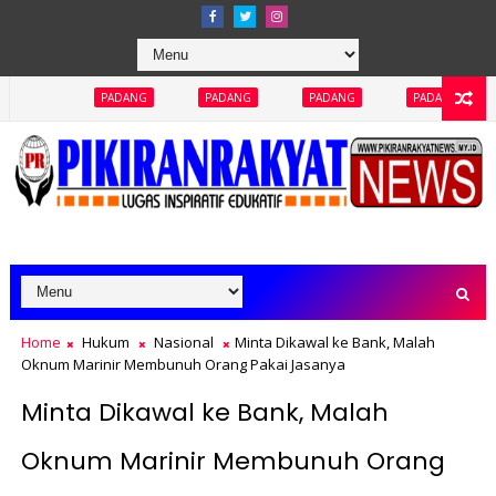
Abai
DANG
PADANG
PADANG
PADANG
PADANG
Home
Hukum
Nasional
Minta Dikawal ke Bank, Malah
Oknum Marinir Membunuh Orang Pakai Jasanya
Minta Dikawal ke Bank, Malah
Oknum Marinir Membunuh Orang