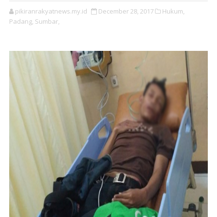
pikiranrakyatnews.my.id
December 28, 2017
Hukum,
Padang,
Sumbar,