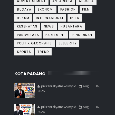
ADVERTISEMENT
ANTARIKSA
ASUSILA
BUDAYA
EKONOMI
FASHION
FILM
HUKUM
INTERNASIONAL
IPTEK
KESEHATAN
NEWS
NUSANTARA
PARIWISATA
PARLEMENT
PENDIDIKAN
POLITIK GEOGRAFIS
SELEBRITY
SPORTS
TREND
KOTA PADANG
pikiranrakyatnews.my.id
Aug 07,
2026
pikiranrakyatnews.my.id
Aug 07,
2026