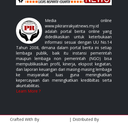
Media online
www.pikiranrakyatnews.my.id
adalah portal berita online yang
didedikasikan untuk keterbukaan
informasi sesuai dengan UU No.14
Tahun 2008, dimana dalam portal berita ini setiap
lembaga publik, baik itu instansi pemerintah
maupun lembaga non pemerintah (NGO) bisa
mempublikasikan profil, kinerja, ekspost kegiatan,
dan laporan keuangan dari masing-masing lembaga
ke masyarakat luas guna meningkatkan
kepercayaan dan meningkatkan kredibiltas serta
akuntabilitas.
Learn More ?
Crafted With
By
Templatesyard
| Distributed By
Gooyaabi
Templates