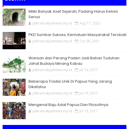
Miliki Banyak Aset Sejarah, Padang Harus Kelola
Serius
pikiranrakyatnews.my.id
Aug 17, 2022
PKD Sumbar Sukses, Kerinduan Masyarakat Terobati
pikiranrakyatnews.my.id
Oct 06, 2021
Warisan dan Perang Paderi Jadi Bahan Tuduhan
Jahat Budaya Minang Kabau
pikiranrakyatnews.my.id
Jul 19, 2017
Beberapa Tradisi Unik Di Papua Yang Jarang
Diketahui
pikiranrakyatnews.my.id
Jul 19, 2017
Mengenal Baju Adat Papua Dan Filosofinya
pikiranrakyatnews.my.id
Jul 19, 2017