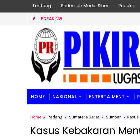
Tentang
Pedoman Media Siber
Redaksi
BREAKING
HOME
NASIONAL
ENTERTAIMENT
Home
Padang
Sumatera Barat
Sumbar
Kasus 
Kasus Kebakaran Menu