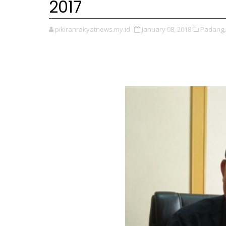
2017
pikiranrakyatnews.my.id
January 08, 2018
Padang,