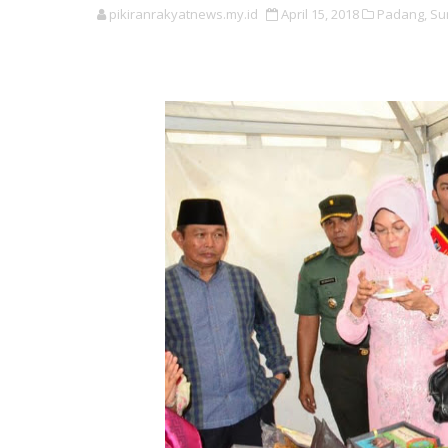
pikiranrakyatnews.my.id
April 15, 2018
Padang,
Su