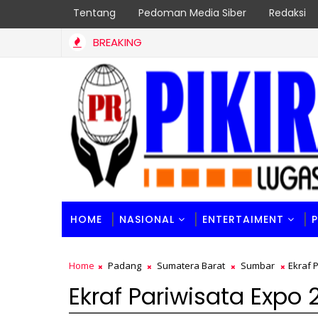
Tentang
Pedoman Media Siber
Redaksi
BREAKING
HOME
NASIONAL
ENTERTAIMENT
Home
Padang
Sumatera Barat
Sumbar
Ekraf 
Ekraf Pariwisata Expo 