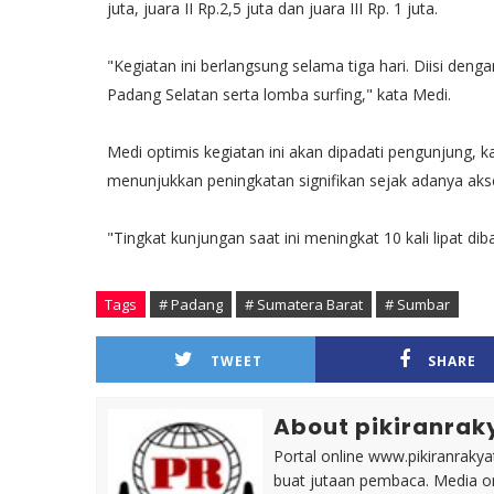
juta, juara II Rp.2,5 juta dan juara III Rp. 1 juta.
"Kegiatan ini berlangsung selama tiga hari. Diisi de
Padang Selatan serta lomba surfing," kata Medi.
Medi optimis kegiatan ini akan dipadati pengunjung, 
menunjukkan peningkatan signifikan sejak adanya aks
"Tingkat kunjungan saat ini meningkat 10 kali lipat d
Tags
# Padang
# Sumatera Barat
# Sumbar
TWEET
SHARE
About pikiranrak
Portal online www.pikiranrakya
buat jutaan pembaca. Media on