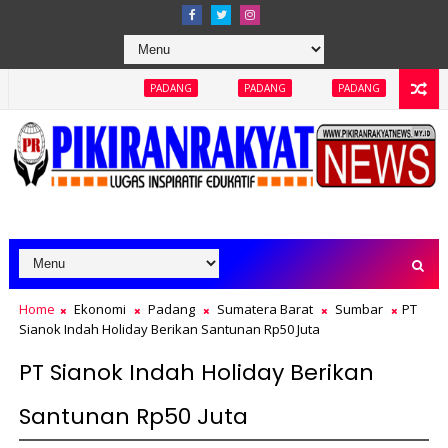
PADANG
PADANG
PADANG
PADANG
PAD
Home
Ekonomi
Padang
Sumatera Barat
Sumbar
PT
Sianok Indah Holiday Berikan Santunan Rp50 Juta
PT Sianok Indah Holiday Berikan
Santunan Rp50 Juta