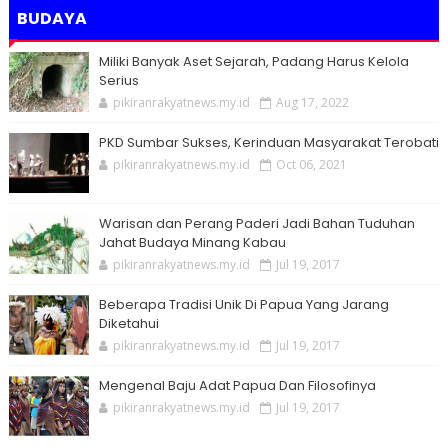
BUDAYA
Miliki Banyak Aset Sejarah, Padang Harus Kelola
Serius
pikiranrakyatnews.my.id
Aug 17, 2022
PKD Sumbar Sukses, Kerinduan Masyarakat Terobati
pikiranrakyatnews.my.id
Oct 06, 2021
Warisan dan Perang Paderi Jadi Bahan Tuduhan
Jahat Budaya Minang Kabau
pikiranrakyatnews.my.id
Jul 19, 2017
Beberapa Tradisi Unik Di Papua Yang Jarang
Diketahui
pikiranrakyatnews.my.id
Jul 19, 2017
Mengenal Baju Adat Papua Dan Filosofinya
pikiranrakyatnews.my.id
Jul 19, 2017