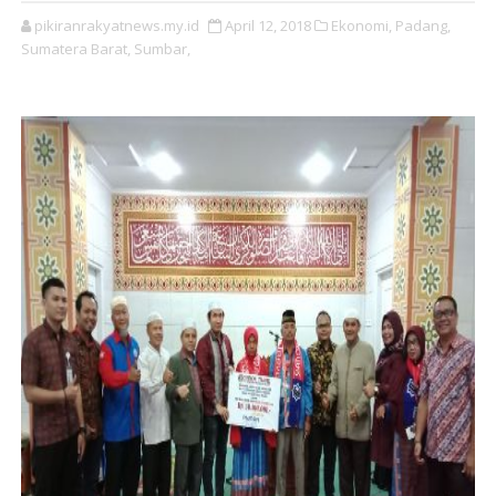
pikiranrakyatnews.my.id
April 12, 2018
Ekonomi,
Padang,
Sumatera Barat,
Sumbar,