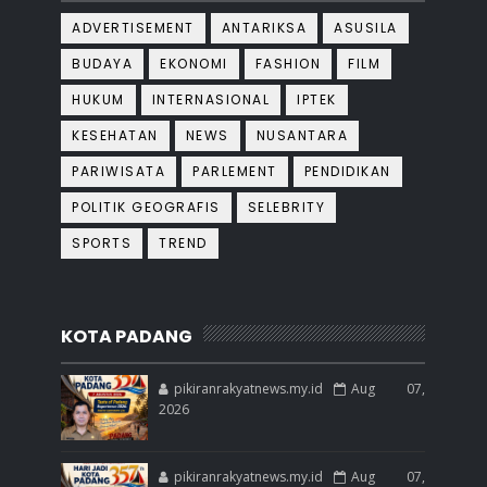
ADVERTISEMENT
ANTARIKSA
ASUSILA
BUDAYA
EKONOMI
FASHION
FILM
HUKUM
INTERNASIONAL
IPTEK
KESEHATAN
NEWS
NUSANTARA
PARIWISATA
PARLEMENT
PENDIDIKAN
POLITIK GEOGRAFIS
SELEBRITY
SPORTS
TREND
KOTA PADANG
pikiranrakyatnews.my.id
Aug 07,
2026
pikiranrakyatnews.my.id
Aug 07,