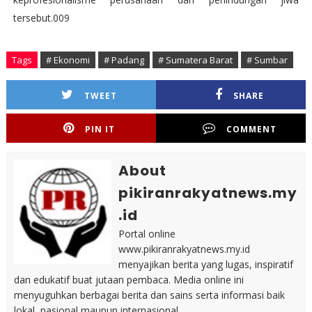
tersebut.009
Tags
# Ekonomi
# Padang
# Sumatera Barat
# Sumbar
TWEET
SHARE
PIN IT
COMMENT
About
pikiranrakyatnews.my
.id
Portal online
www.pikiranrakyatnews.my.id
menyajikan berita yang lugas, inspiratif
dan edukatif buat jutaan pembaca. Media online ini
menyuguhkan berbagai berita dan sains serta informasi baik
lokal, nasional maupun internasional.