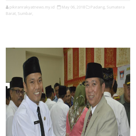
pikiranrakyatnews.my.id
May 06, 2018
Padang,
Sumatera
Barat,
Sumbar,