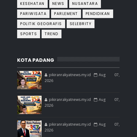
KESEHATAN
NEWS
NUSANTARA
PARIWISATA
PARLEMENT
PENDIDIKAN
POLITIK GEOGRAFIS
SELEBRITY
SPORTS
TREND
KOTA PADANG
pikiranrakyatnews.my.id
Aug 07,
2026
pikiranrakyatnews.my.id
Aug 07,
2026
pikiranrakyatnews.my.id
Aug 07,
2026