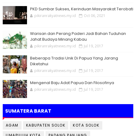
PKD Sumbar Sukses, Kerinduan Masyarakat Terobati
pikiranrakyatnews.my.id
Oct 06, 2021
Warisan dan Perang Paderi Jadi Bahan Tuduhan
Jahat Budaya Minang Kabau
pikiranrakyatnews.my.id
Jul 19, 2017
Beberapa Tradisi Unik Di Papua Yang Jarang
Diketahui
pikiranrakyatnews.my.id
Jul 19, 2017
Mengenal Baju Adat Papua Dan Filosofinya
pikiranrakyatnews.my.id
Jul 19, 2017
SUMATERA BARAT
AGAM
KABUPATEN SOLOK
KOTA SOLOK
LIMAPULUH KOTA
PADANG PANJANG