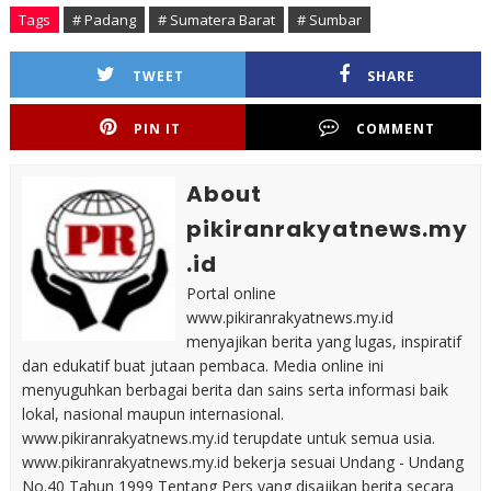
Tags
# Padang
# Sumatera Barat
# Sumbar
TWEET
SHARE
PIN IT
COMMENT
About
pikiranrakyatnews.my
.id
Portal online
www.pikiranrakyatnews.my.id
menyajikan berita yang lugas, inspiratif
dan edukatif buat jutaan pembaca. Media online ini
menyuguhkan berbagai berita dan sains serta informasi baik
lokal, nasional maupun internasional.
www.pikiranrakyatnews.my.id terupdate untuk semua usia.
www.pikiranrakyatnews.my.id bekerja sesuai Undang - Undang
No.40 Tahun 1999 Tentang Pers yang disajikan berita secara