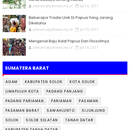
pikiranrakyatnews.my.id
Jul 19, 2017
Beberapa Tradisi Unik Di Papua Yang Jarang
Diketahui
pikiranrakyatnews.my.id
Jul 19, 2017
Mengenal Baju Adat Papua Dan Filosofinya
pikiranrakyatnews.my.id
Jul 19, 2017
SUMATERA BARAT
AGAM
KABUPATEN SOLOK
KOTA SOLOK
LIMAPULUH KOTA
PADANG PANJANG
PADANG PARIAMAN
PARIAMAN
PASAMAN
PASAMAN BARAT
SAWAHLUNTO
SIJUNJUNG
SOLOK
SOLOK SELATAN
TANAH DATAR
KABUPATEN TANAH DATAR