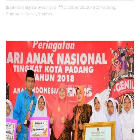
pikiranrakyatnews.my.id
October 28, 2018
Padang,
Sumatera Barat,
Sumbar,