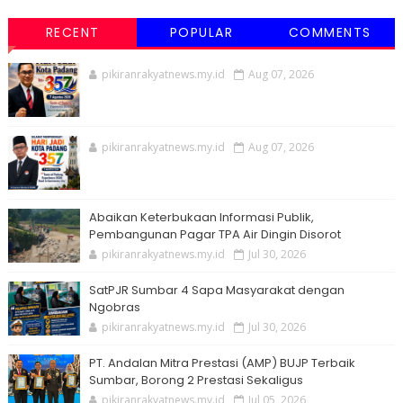
RECENT
POPULAR
COMMENTS
pikiranrakyatnews.my.id
Aug 07, 2026
pikiranrakyatnews.my.id
Aug 07, 2026
Abaikan Keterbukaan Informasi Publik,
Pembangunan Pagar TPA Air Dingin Disorot
pikiranrakyatnews.my.id
Jul 30, 2026
SatPJR Sumbar 4 Sapa Masyarakat dengan
Ngobras
pikiranrakyatnews.my.id
Jul 30, 2026
PT. Andalan Mitra Prestasi (AMP) BUJP Terbaik
Sumbar, Borong 2 Prestasi Sekaligus
pikiranrakyatnews.my.id
Jul 05, 2026