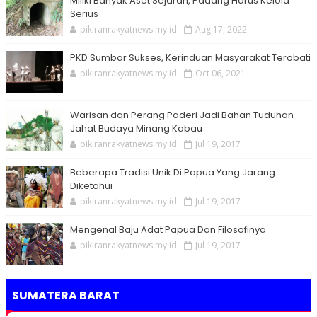
Miliki Banyak Aset Sejarah, Padang Harus Kelola
Serius
pikiranrakyatnews.my.id
Aug 17, 2022
PKD Sumbar Sukses, Kerinduan Masyarakat Terobati
pikiranrakyatnews.my.id
Oct 06, 2021
Warisan dan Perang Paderi Jadi Bahan Tuduhan
Jahat Budaya Minang Kabau
pikiranrakyatnews.my.id
Jul 19, 2017
Beberapa Tradisi Unik Di Papua Yang Jarang
Diketahui
pikiranrakyatnews.my.id
Jul 19, 2017
Mengenal Baju Adat Papua Dan Filosofinya
pikiranrakyatnews.my.id
Jul 19, 2017
SUMATERA BARAT