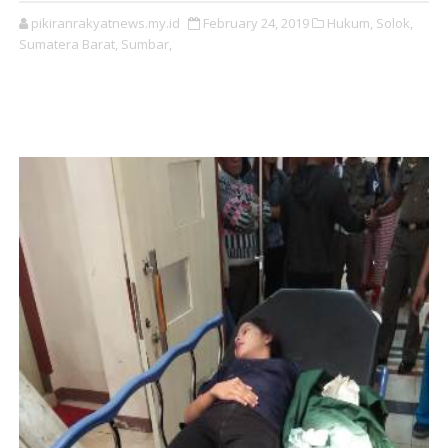
pikiranrakyatnews.my.id
February 24, 2019
Hukum,
Solok,
Sumatera Barat,
Sumbar,