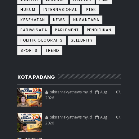
HUKUM
INTERNASIONAL
IPTEK
KESEHATAN
NEWS
NUSANTARA
PARIWISATA
PARLEMENT
PENDIDIKAN
POLITIK GEOGRAFIS
SELEBRITY
SPORTS
TREND
KOTA PADANG
pikiranrakyatnews.my.id
Aug 07,
2026
pikiranrakyatnews.my.id
Aug 07,
2026