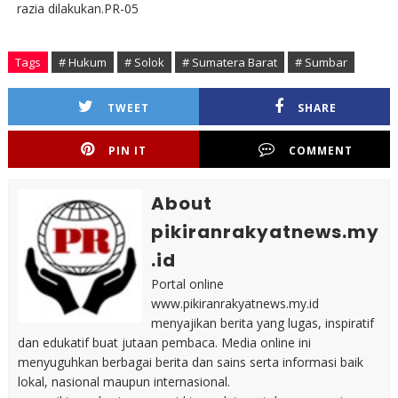
razia dilakukan.PR-05
Tags
# Hukum
# Solok
# Sumatera Barat
# Sumbar
TWEET
SHARE
PIN IT
COMMENT
About
pikiranrakyatnews.my
.id
Portal online
www.pikiranrakyatnews.my.id
menyajikan berita yang lugas, inspiratif
dan edukatif buat jutaan pembaca. Media online ini
menyuguhkan berbagai berita dan sains serta informasi baik
lokal, nasional maupun internasional.