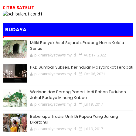
CITRA SATELIT
BUDAYA
Miliki Banyak Aset Sejarah, Padang Harus Kelola
Serius
pikiranrakyatnews.my.id
Aug 17, 2022
PKD Sumbar Sukses, Kerinduan Masyarakat Terobati
pikiranrakyatnews.my.id
Oct 06, 2021
Warisan dan Perang Paderi Jadi Bahan Tuduhan
Jahat Budaya Minang Kabau
pikiranrakyatnews.my.id
Jul 19, 2017
Beberapa Tradisi Unik Di Papua Yang Jarang
Diketahui
pikiranrakyatnews.my.id
Jul 19, 2017