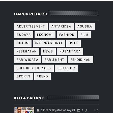
DAPUR REDAKSI
ADVERTISEMENT
ANTARIKSA
ASUSILA
BUDAYA
EKONOMI
FASHION
FILM
HUKUM
INTERNASIONAL
IPTEK
KESEHATAN
NEWS
NUSANTARA
PARIWISATA
PARLEMENT
PENDIDIKAN
POLITIK GEOGRAFIS
SELEBRITY
SPORTS
TREND
KOTA PADANG
pikiranrakyatnews.my.id
Aug 07,