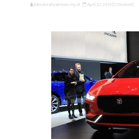
pikiranrakyatnews.my.id
April 22, 2019
Otomotif,