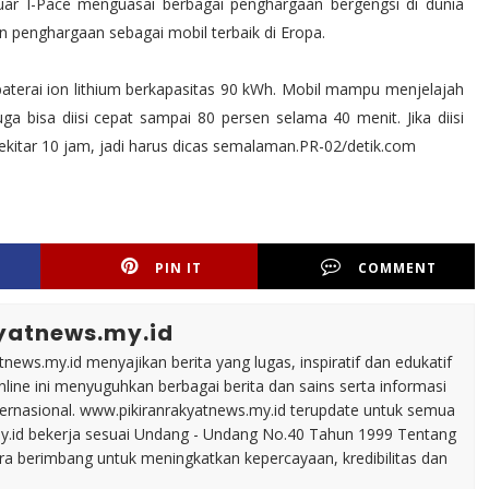
uar I-Pace menguasai berbagai penghargaan bergengsi di dunia
n penghargaan sebagai mobil terbaik di Eropa.
baterai ion lithium berkapasitas 90 kWh. Mobil mampu menjelajah
a bisa diisi cepat sampai 80 persen selama 40 menit. Jika diisi
tar 10 jam, jadi harus dicas semalaman.PR-02/detik.com
PIN IT
COMMENT
yatnews.my.id
tnews.my.id menyajikan berita yang lugas, inspiratif dan edukatif
line ini menyuguhkan berbagai berita dan sains serta informasi
nternasional. www.pikiranrakyatnews.my.id terupdate untuk semua
my.id bekerja sesuai Undang - Undang No.40 Tahun 1999 Tentang
ara berimbang untuk meningkatkan kepercayaan, kredibilitas dan