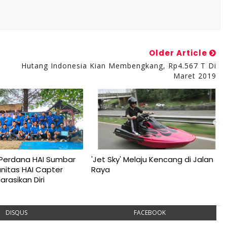
Older Article
u
Hutang Indonesia Kian Membengkang, Rp4.567 T Di
Maret 2019
Perdana HAI Sumbar
'Jet Sky' Melaju Kencang di Jalan
unitas HAI Capter
Raya
rasikan Diri
DISQUS
FACEBOOK