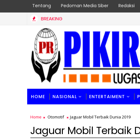
Tentang
Pedoman Media Siber
Redaksi
BREAKING
PT. Andalan Mitra Prestasi (AMP) BUJP Terbaik Sumbar, Borong 2 
HOME
NASIONAL
ENTERTAIMENT
Home
Otomotif
Jaguar Mobil Terbaik Dunia 2019
Jaguar Mobil Terbaik 