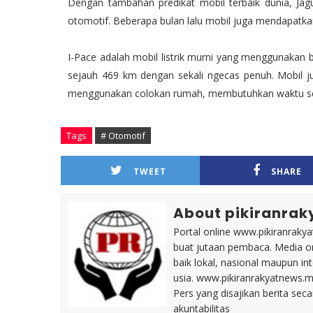
Dengan tambahan predikat mobil terbaik dunia, Jag
otomotif. Beberapa bulan lalu mobil juga mendapatka
I-Pace adalah mobil listrik murni yang menggunakan 
sejauh 469 km dengan sekali ngecas penuh. Mobil jug
menggunakan colokan rumah, membutuhkan waktu seki
Tags
# Otomotif
TWEET
SHARE
About pikiranrak
Portal online www.pikiranrakya
buat jutaan pembaca. Media on
baik lokal, nasional maupun i
usia. www.pikiranrakyatnews.
Pers yang disajikan berita sec
akuntabilitas