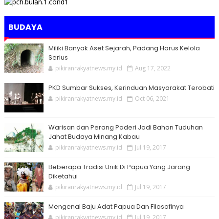
BUDAYA
Miliki Banyak Aset Sejarah, Padang Harus Kelola
Serius
pikiranrakyatnews.my.id
Aug 17, 2022
PKD Sumbar Sukses, Kerinduan Masyarakat Terobati
pikiranrakyatnews.my.id
Oct 06, 2021
Warisan dan Perang Paderi Jadi Bahan Tuduhan
Jahat Budaya Minang Kabau
pikiranrakyatnews.my.id
Jul 19, 2017
Beberapa Tradisi Unik Di Papua Yang Jarang
Diketahui
pikiranrakyatnews.my.id
Jul 19, 2017
Mengenal Baju Adat Papua Dan Filosofinya
pikiranrakyatnews.my.id
Jul 19, 2017