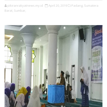
pikiranrakyatnews.my.id
April 20, 2019
Padang,
Sumatera
Barat,
Sumbar,