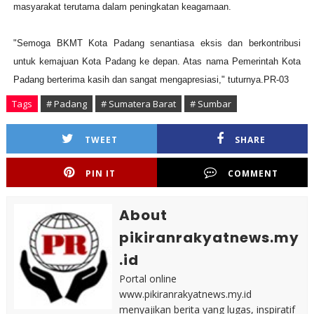
masyarakat terutama dalam peningkatan keagamaan.
"Semoga BKMT Kota Padang senantiasa eksis dan berkontribusi
untuk kemajuan Kota Padang ke depan. Atas nama Pemerintah Kota
Padang berterima kasih dan sangat mengapresiasi," tuturnya.PR-03
Tags
# Padang
# Sumatera Barat
# Sumbar
TWEET
SHARE
PIN IT
COMMENT
About
pikiranrakyatnews.my
.id
Portal online
www.pikiranrakyatnews.my.id
menyajikan berita yang lugas, inspiratif