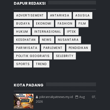
DAPUR REDAKSI
ADVERTISEMENT
ANTARIKSA
ASUSILA
BUDAYA
EKONOMI
FASHION
FILM
HUKUM
INTERNASIONAL
IPTEK
KESEHATAN
NEWS
NUSANTARA
PARIWISATA
PARLEMENT
PENDIDIKAN
POLITIK GEOGRAFIS
SELEBRITY
SPORTS
TREND
KOTA PADANG
pikiranrakyatnews.my.id
Aug 07,
2026