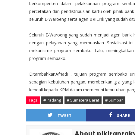
berkompenten dalam pelaksanaan program sembak
percetakan dan pendistribusian kartu oleh pihak bank
seluruh E-Waroeng serta agen BRILink yang sudah dit
Seluruh E-Waroeng yang sudah menjadi agen bank 
dengan pelayanan yang memuaskan. Sosialisasi in
mekanisme program sembako. Lalu, meningkatkan efek
program sembako.
DitambahkanAfriadi , tujuan program sembako u
sebagian kebutuhan pangan, memberikan gizi yang 
kendali kepada KPM dalam memenuhi kebutuhan pan
Tags
# Padang
# Sumatera Barat
# Sumbar
TWEET
SHARE
About pikiranrak