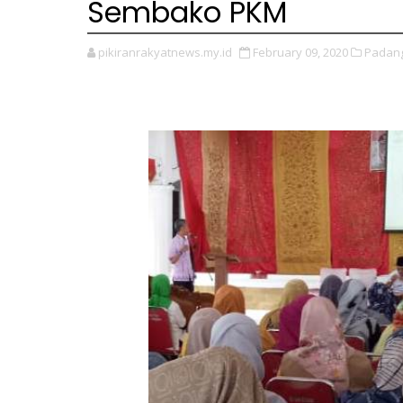
Sembako PKM
pikiranrakyatnews.my.id
February 09, 2020
Padang