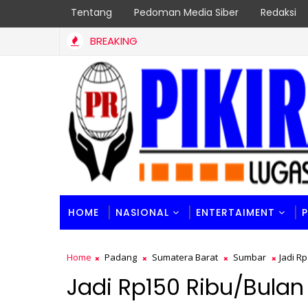
Tentang
Pedoman Media Siber
Redaksi
BREAKING
ik Sumbar, Borong 2 Prestasi Sekaligus
HOME
NASIONAL
ENTERTAIMENT
Home
Padang
Sumatera Barat
Sumbar
Jadi R
Jadi Rp150 Ribu/Bulan