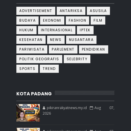
ADVERTISEMENT
ANTARIKSA
ASUSILA
BUDAYA
EKONOMI
FASHION
FILM
HUKUM
INTERNASIONAL
IPTEK
KESEHATAN
NEWS
NUSANTARA
PARIWISATA
PARLEMENT
PENDIDIKAN
POLITIK GEOGRAFIS
SELEBRITY
SPORTS
TREND
KOTA PADANG
pikiranrakyatnews.my.id
Aug 07,
2026