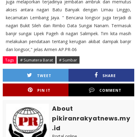
juga melaporkan terjadinya jembatan ambruk dan memutus
akses antara nagari Batu Banyak dengan Limau Linggo,
kecamatan Lembang Jaya. " Bencana longsor juga terjadi di
nagari Bukit Sileh dan Rimbo Data Sungai Nanam. Termasuk
banjir sungai Lipek Pageh di nagari Salimpek. Tim kita masih
melakukan pendataan tentang kerugian akibat dampak banjir
dan longsor," jelas Armen AP.PR-06
Tags
# Sumatera Barat
# Sumbar
TWEET
SHARE
PIN IT
COMMENT
About
pikiranrakyatnews.my
.id
Portal online