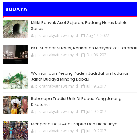
BUDAYA
Miliki Banyak Aset Sejarah, Padang Harus Kelola
Serius
pikiranrakyatnews.my.id
Aug 17, 2022
PKD Sumbar Sukses, Kerinduan Masyarakat Terobati
pikiranrakyatnews.my.id
Oct 06, 2021
Warisan dan Perang Paderi Jadi Bahan Tuduhan
Jahat Budaya Minang Kabau
pikiranrakyatnews.my.id
Jul 19, 2017
Beberapa Tradisi Unik Di Papua Yang Jarang
Diketahui
pikiranrakyatnews.my.id
Jul 19, 2017
Mengenal Baju Adat Papua Dan Filosofinya
pikiranrakyatnews.my.id
Jul 19, 2017