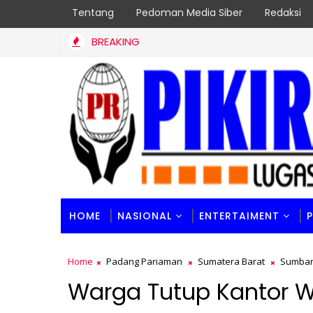
Tentang
Pedoman Media Siber
Redaksi
BREAKING
) BUJP Terbaik Sumbar, Borong 2 Prestasi Sekaligus
HOME
NASIONAL
ENTERTAIMENT
Home
Padang Pariaman
Sumatera Barat
Sumba
Warga Tutup Kantor W