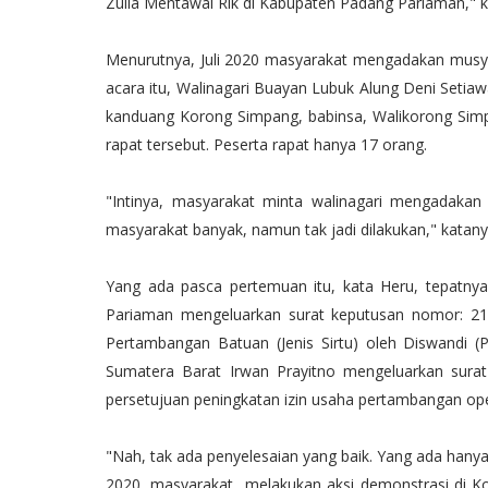
Zulia Mentawai Rik di Kabupaten Padang Pariaman," ka
Menurutnya, Juli 2020 masyarakat mengadakan musyaw
acara itu, Walinagari Buayan Lubuk Alung Deni Seti
kanduang Korong Simpang, babinsa, Walikorong Sim
rapat tersebut. Peserta rapat hanya 17 orang.
"Intinya, masyarakat minta walinagari mengadakan
masyarakat banyak, namun tak jadi dilakukan," katany
Yang ada pasca pertemuan itu, kata Heru, tepatn
Pariaman mengeluarkan surat keputusan nomor: 21
Pertambangan Batuan (Jenis Sirtu) oleh Diswandi (
Sumatera Barat Irwan Prayitno mengeluarkan sura
persetujuan peningkatan izin usaha pertambangan ope
"Nah, tak ada penyelesaian yang baik. Yang ada hanya
2020, masyarakat melakukan aksi demonstrasi di K