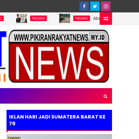
Abaikan Keterbukaan Informasi
PADANG
PADANG
IKLAN HARI JADI SUMATERA BARAT KE
79