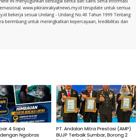
line ini menyuguhkan berbagai berita dan sains serta informasi
nternasional. www.pikiranrakyatnews.my.id terupdate untuk semua
my.id bekerja sesuai Undang - Undang No.40 Tahun 1999 Tentang
ara berimbang untuk meningkatkan kepercayaan, kredibilitas dan
bar 4 Sapa
PT. Andalan Mitra Prestasi (AMP)
 dengan Ngobras
BUJP Terbaik Sumbar, Borong 2