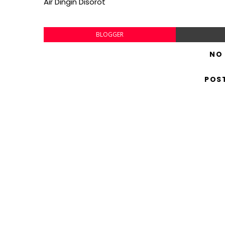
Air Dingin Disorot
BLOGGER
NO
POS