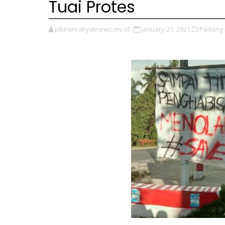
Tuai Protes
pikiranrakyatnews.my.id
January 21, 2021
Padang 