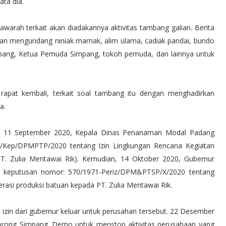
ta dia.
arah terkait akan diadakannya aktivitas tambang galian. Berita
awan mengundang niniak mamak, alim ulama, cadiak pandai, bundo
pang, Ketua Pemuda Simpang, tokoh pemuda, dan lainnya untuk
 rapat kembali, terkait soal tambang itu dengan menghadirkan
a.
ya 11 September 2020, Kepala Dinas Penanaman Modal Padang
/Kep/DPMPTP/2020 tentang Izin Lingkungan Rencana Kegiatan
PT. Zulia Mentawai Rik). Kemudian, 14 Oktober 2020, Gubernur
t keputusan nomor: 570/1971-Periz/DPM&PTSP/X/2020 tentang
rasi produksi batuan kepada PT. Zulia Mentawai Rik.
 izin dari gubernur keluar untuk perusahan tersebut. 22 Desember
orong Simpang. Demo untuk menstop aktivitas perusahaan yang