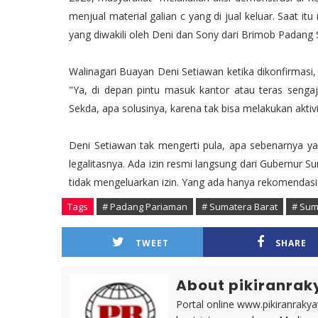
menjual material galian c yang di jual keluar. Saat 
yang diwakili oleh Deni dan Sony dari Brimob Padang Sa
Walinagari Buayan Deni Setiawan ketika dikonfirmas
"Ya, di depan pintu masuk kantor atau teras seng
Sekda, apa solusinya, karena tak bisa melakukan aktivita
Deni Setiawan tak mengerti pula, apa sebenarnya ya
legalitasnya. Ada izin resmi langsung dari Gubernur S
tidak mengeluarkan izin. Yang ada hanya rekomendasi
Tags
# Padang Pariaman
# Sumatera Barat
# Sum
TWEET
SHARE
About pikiranrak
Portal online www.pikiranrakya