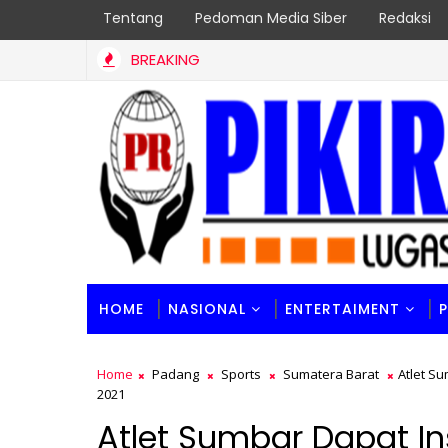
Tentang
Pedoman Media Siber
Redaksi
BREAKING
PT. Andalan Mitra Prestasi (AMP) BUJP Terbaik Sumbar, Borong 2 
HOME
NASIONAL
ENTERTAIMENT
Home
Padang
Sports
Sumatera Barat
Atlet S
2021
Atlet Sumbar Dapat In