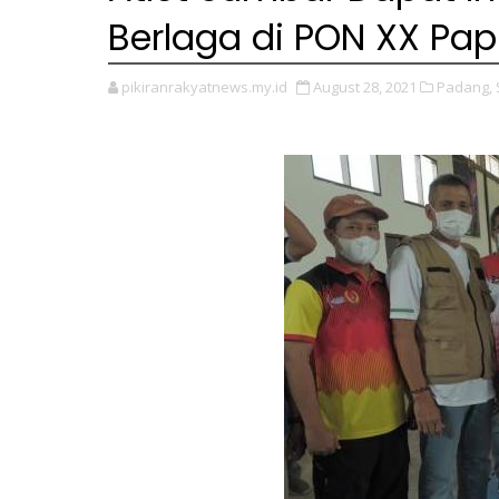
Berlaga di PON XX Pap
pikiranrakyatnews.my.id
August 28, 2021
Padang,