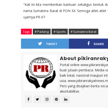
“Kali ini kita memberikan bantuan sekaligus bentu
nama Sumatera Barat di PON XX. Semoga atlet-atlet
ujarnya.PR-07
Tags
# Padang
# Sports
# Sumatera Barat
TWEET
SHARE
About pikiranrak
Portal online www.pikiranrakya
buat jutaan pembaca. Media on
baik lokal, nasional maupun i
usia. www.pikiranrakyatnews.
Pers yang disajikan berita sec
akuntabilitas