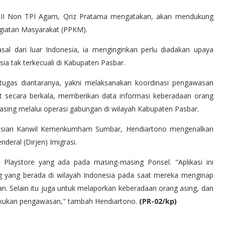
s II Non TPI Agam, Qriz Pratama mengatakan, akan mendukung
iatan Masyarakat (PPKM).
al dari luar Indonesia, ia menginginkan perlu diadakan upaya
a tak terkecuali di Kabupaten Pasbar.
 tugas diantaranya, yakni melaksanakan koordinasi pengawasan
pat secara berkala, memberikan data informasi keberadaan orang
ing melalui operasi gabungan di wilayah Kabupaten Pasbar.
grasian Kanwil Kemenkumham Sumbar, Hendiartono mengenalkan
deral (Dirjen) Imigrasi.
i Playstore yang ada pada masing-masing Ponsel. "Aplikasi ini
g yang berada di wilayah Indonesia pada saat mereka menginap
n. Selain itu juga untuk melaporkan keberadaan orang asing, dan
lakukan pengawasan," tambah Hendiartono.
(PR-02/kp)