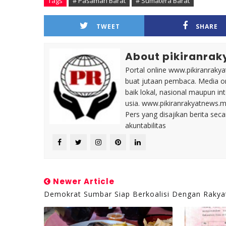
Tags
# Pasaman Barat
# Sumatera Barat
TWEET
SHARE
About pikiranrak
Portal online www.pikiranrakya
buat jutaan pembaca. Media on
baik lokal, nasional maupun i
usia. www.pikiranrakyatnews.
Pers yang disajikan berita sec
akuntabilitas
Newer Article
Demokrat Sumbar Siap Berkoalisi Dengan Rakya