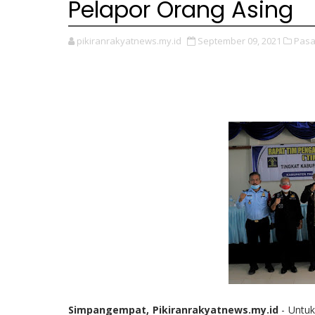
Pelapor Orang Asing
pikiranrakyatnews.my.id
September 09, 2021
Pasa
Simpangempat, Pikiranrakyatnews.my.id
- Untu