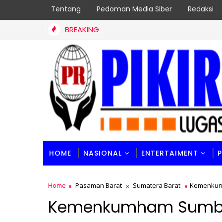
Tentang
Pedoman Media Siber
Redaksi
BREAKING
HOME
NASIONAL
ENTERTAIMENT
Home
Pasaman Barat
Sumatera Barat
Kemenkumh
Kemenkumham Sumbar