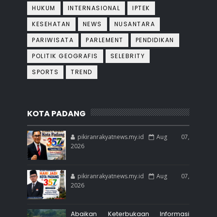
HUKUM
INTERNASIONAL
IPTEK
KESEHATAN
NEWS
NUSANTARA
PARIWISATA
PARLEMENT
PENDIDIKAN
POLITIK GEOGRAFIS
SELEBRITY
SPORTS
TREND
KOTA PADANG
pikiranrakyatnews.my.id
Aug 07,
2026
pikiranrakyatnews.my.id
Aug 07,
2026
Abaikan Keterbukaan Informasi