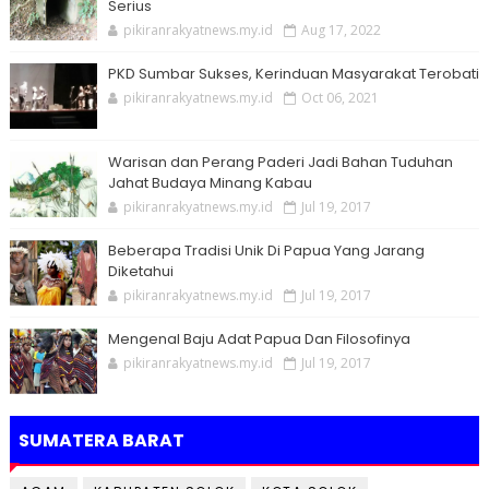
Serius
pikiranrakyatnews.my.id
Aug 17, 2022
PKD Sumbar Sukses, Kerinduan Masyarakat Terobati
pikiranrakyatnews.my.id
Oct 06, 2021
Warisan dan Perang Paderi Jadi Bahan Tuduhan
Jahat Budaya Minang Kabau
pikiranrakyatnews.my.id
Jul 19, 2017
Beberapa Tradisi Unik Di Papua Yang Jarang
Diketahui
pikiranrakyatnews.my.id
Jul 19, 2017
Mengenal Baju Adat Papua Dan Filosofinya
pikiranrakyatnews.my.id
Jul 19, 2017
SUMATERA BARAT