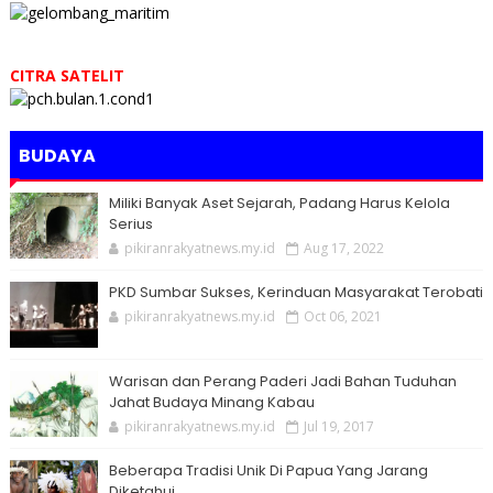
CITRA SATELIT
BUDAYA
Miliki Banyak Aset Sejarah, Padang Harus Kelola
Serius
pikiranrakyatnews.my.id
Aug 17, 2022
PKD Sumbar Sukses, Kerinduan Masyarakat Terobati
pikiranrakyatnews.my.id
Oct 06, 2021
Warisan dan Perang Paderi Jadi Bahan Tuduhan
Jahat Budaya Minang Kabau
pikiranrakyatnews.my.id
Jul 19, 2017
Beberapa Tradisi Unik Di Papua Yang Jarang
Diketahui