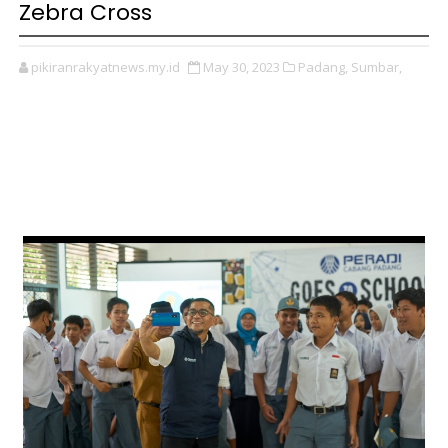
Zebra Cross
pikiranrakyatnews.my.id
May 30, 2023
Padang,
Sumbar,