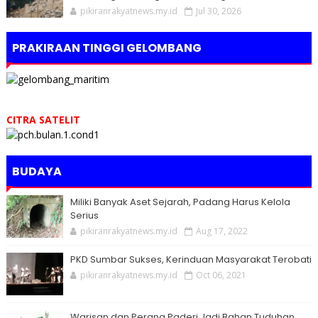
pikiranrakyatnews.my.id
Jul 30, 2026
PRAKIRAAN TINGGI GELOMBANG
CITRA SATELIT
BUDAYA
Miliki Banyak Aset Sejarah, Padang Harus Kelola
Serius
pikiranrakyatnews.my.id
Aug 17, 2022
PKD Sumbar Sukses, Kerinduan Masyarakat Terobati
pikiranrakyatnews.my.id
Oct 06, 2021
Warisan dan Perang Paderi Jadi Bahan Tuduhan