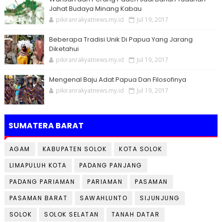
Jahat Budaya Minang Kabau
pikiranrakyatnews.my.id
Jul 19, 2017
Beberapa Tradisi Unik Di Papua Yang Jarang
Diketahui
pikiranrakyatnews.my.id
Jul 19, 2017
Mengenal Baju Adat Papua Dan Filosofinya
pikiranrakyatnews.my.id
Jul 19, 2017
SUMATERA BARAT
AGAM
KABUPATEN SOLOK
KOTA SOLOK
LIMAPULUH KOTA
PADANG PANJANG
PADANG PARIAMAN
PARIAMAN
PASAMAN
PASAMAN BARAT
SAWAHLUNTO
SIJUNJUNG
SOLOK
SOLOK SELATAN
TANAH DATAR