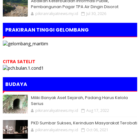
Abaikan Keterbukaan Informasi Publik,
Pembangunan Pagar TPA Air Dingin Disorot
pikiranrakyatnews.my.id
Jul 30, 2026
PRAKIRAAN TINGGI GELOMBANG
CITRA SATELIT
BUDAYA
Miliki Banyak Aset Sejarah, Padang Harus Kelola
Serius
pikiranrakyatnews.my.id
Aug 17, 2022
PKD Sumbar Sukses, Kerinduan Masyarakat Terobati
pikiranrakyatnews.my.id
Oct 06, 2021