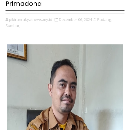
Primadona
pikiranrakyatnews.my.id
December 06, 2024
Padang,
Sumbar,