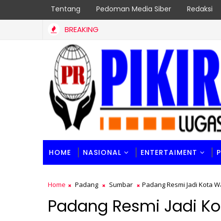
Tentang
Pedoman Media Siber
Redaksi
BREAKING
HOME
NASIONAL
ENTERTAIMENT
Home
Padang
Sumbar
Padang Resmi Jadi Kota Wa
Padang Resmi Jadi Ko