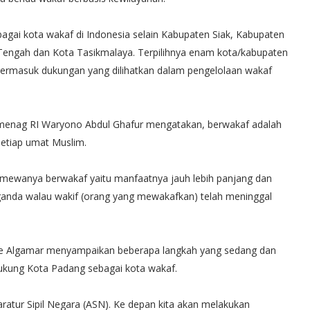
gai kota wakaf di Indonesia selain Kabupaten Siak, Kabupaten
Tengah dan Kota Tasikmalaya. Terpilihnya enam kota/kabupaten
i, termasuk dukungan yang dilihatkan dalam pengelolaan wakaf
menag RI Waryono Abdul Ghafur mengatakan, berwakaf adalah
setiap umat Muslim.
timewanya berwakaf yaitu manfaatnya jauh lebih panjang dan
t ganda walau wakif (orang yang mewakafkan) telah meninggal
ree Algamar menyampaikan beberapa langkah yang sedang dan
ukung Kota Padang sebagai kota wakaf.
ratur Sipil Negara (ASN). Ke depan kita akan melakukan