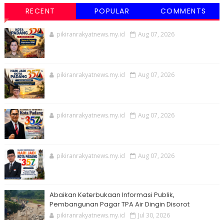
RECENT
POPULAR
COMMENTS
pikiranrakyatnews.my.id
Aug 07, 2026
pikiranrakyatnews.my.id
Aug 07, 2026
pikiranrakyatnews.my.id
Aug 07, 2026
pikiranrakyatnews.my.id
Aug 07, 2026
Abaikan Keterbukaan Informasi Publik,
Pembangunan Pagar TPA Air Dingin Disorot
pikiranrakyatnews.my.id
Jul 30, 2026