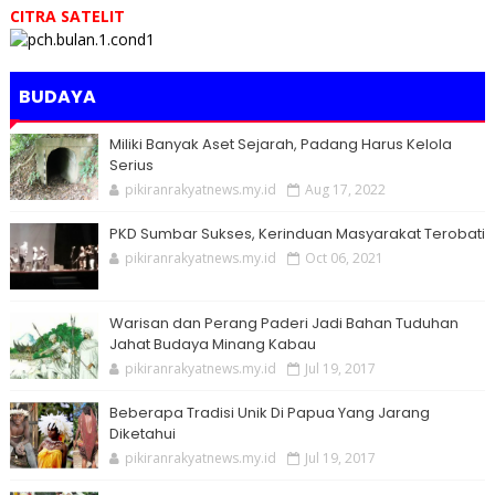
CITRA SATELIT
BUDAYA
Miliki Banyak Aset Sejarah, Padang Harus Kelola
Serius
pikiranrakyatnews.my.id
Aug 17, 2022
PKD Sumbar Sukses, Kerinduan Masyarakat Terobati
pikiranrakyatnews.my.id
Oct 06, 2021
Warisan dan Perang Paderi Jadi Bahan Tuduhan
Jahat Budaya Minang Kabau
pikiranrakyatnews.my.id
Jul 19, 2017
Beberapa Tradisi Unik Di Papua Yang Jarang
Diketahui
pikiranrakyatnews.my.id
Jul 19, 2017