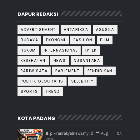
DAPUR REDAKSI
ADVERTISEMENT
ANTARIKSA
ASUSILA
BUDAYA
EKONOMI
FASHION
FILM
HUKUM
INTERNASIONAL
IPTEK
KESEHATAN
NEWS
NUSANTARA
PARIWISATA
PARLEMENT
PENDIDIKAN
POLITIK GEOGRAFIS
SELEBRITY
SPORTS
TREND
KOTA PADANG
pikiranrakyatnews.my.id
Aug 07,
2026