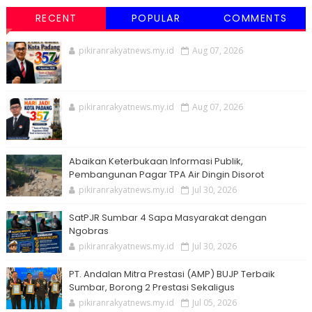
RECENT
POPULAR
COMMENTS
pikiranrakyatnews.my.id
Aug 07, 2026
pikiranrakyatnews.my.id
Aug 07, 2026
Abaikan Keterbukaan Informasi Publik,
Pembangunan Pagar TPA Air Dingin Disorot
pikiranrakyatnews.my.id
Jul 30, 2026
SatPJR Sumbar 4 Sapa Masyarakat dengan
Ngobras
pikiranrakyatnews.my.id
Jul 30, 2026
PT. Andalan Mitra Prestasi (AMP) BUJP Terbaik
Sumbar, Borong 2 Prestasi Sekaligus
pikiranrakyatnews.my.id
Jul 05, 2026