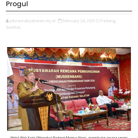
Progul
pikiranrakyatnews.my.id
February 24, 2025
Padang,
Sumbar,
Wakil Wali Kota (Wawako) Padang Maigus Nasir, membuka secara resmi