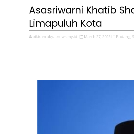
Asasriwarni Khatib Sha
Limapuluh Kota
pikiranrakyatnews.my.id
March 27, 2025
Padang,