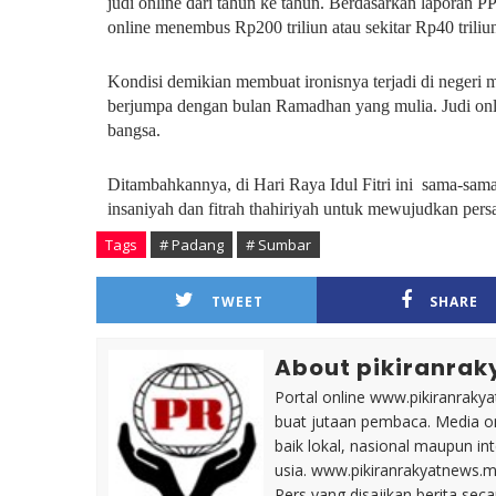
judi online dari tahun ke tahun. Berdasarkan laporan P
online menembus Rp200 triliun atau sekitar Rp40 triliu
Kondisi demikian membuat ironisnya terjadi di negeri mu
berjumpa dengan bulan Ramadhan yang mulia. Judi onlin
bangsa.
Ditambahkannya, di Hari Raya Idul Fitri ini sama-sam
insaniyah dan fitrah thahiriyah untuk mewujudkan per
Tags
# Padang
# Sumbar
TWEET
SHARE
About pikiranrak
Portal online www.pikiranrakya
buat jutaan pembaca. Media on
baik lokal, nasional maupun i
usia. www.pikiranrakyatnews.
Pers yang disajikan berita sec