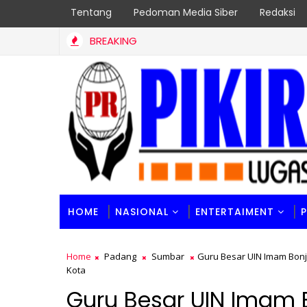
Tentang
Pedoman Media Siber
Redaksi
BREAKING
HOME
NASIONAL
ENTERTAIMENT
Home
Padang
Sumbar
Guru Besar UIN Imam Bonjo
Kota
Guru Besar UIN Imam B