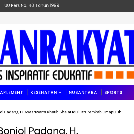
UU Pers No. 40 Tahun 1999
PARLEMENT
KESEHATAN
NUSANTARA
SPORTS
l Padang, H. Asasriwarni Khatib Shalat Idul Fitri Pemkab Limapuluh
onjol Padang, H.