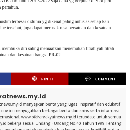
PATK dari tahun 2017-2022 saja dana yg berputar di Slot judi
n pertahun.
slim terbesar didunia yg dikenal paling antusias setiap kali
e tersebut, juga dapat merusak rasa persatuan dan kesatuan
a membuka diri saling memaafkan menemukan fitrahiyah fitrah
satuan dan kesatuan bangsa.PR-02
PIN IT
COMMENT
yatnews.my.id
tnews.my.id menyajikan berita yang lugas, inspiratif dan edukatif
line ini menyuguhkan berbagai berita dan sains serta informasi
nternasional. www.pikiranrakyatnews.my.id terupdate untuk semua
my.id bekerja sesuai Undang - Undang No.40 Tahun 1999 Tentang
ara berimbang untuk meningkatkan kepercayaan, kredibilitas dan