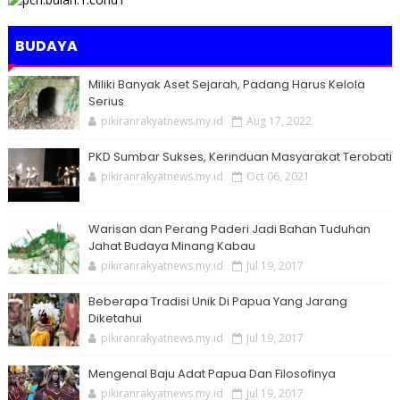
BUDAYA
Miliki Banyak Aset Sejarah, Padang Harus Kelola
Serius
pikiranrakyatnews.my.id
Aug 17, 2022
PKD Sumbar Sukses, Kerinduan Masyarakat Terobati
pikiranrakyatnews.my.id
Oct 06, 2021
Warisan dan Perang Paderi Jadi Bahan Tuduhan
Jahat Budaya Minang Kabau
pikiranrakyatnews.my.id
Jul 19, 2017
Beberapa Tradisi Unik Di Papua Yang Jarang
Diketahui
pikiranrakyatnews.my.id
Jul 19, 2017
Mengenal Baju Adat Papua Dan Filosofinya
pikiranrakyatnews.my.id
Jul 19, 2017