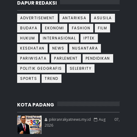
DAPUR REDAKSI
ADVERTISEMENT
ANTARIKSA
ASUSILA
BUDAYA
EKONOMI
FASHION
FILM
HUKUM
INTERNASIONAL
IPTEK
KESEHATAN
NEWS
NUSANTARA
PARIWISATA
PARLEMENT
PENDIDIKAN
POLITIK GEOGRAFIS
SELEBRITY
SPORTS
TREND
KOTA PADANG
pikiranrakyatnews.my.id
Aug 07,
2026