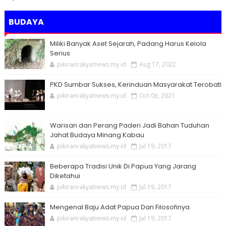
BUDAYA
Miliki Banyak Aset Sejarah, Padang Harus Kelola
Serius
pikiranrakyatnews.my.id
Aug 17, 2022
PKD Sumbar Sukses, Kerinduan Masyarakat Terobati
pikiranrakyatnews.my.id
Oct 06, 2021
Warisan dan Perang Paderi Jadi Bahan Tuduhan
Jahat Budaya Minang Kabau
pikiranrakyatnews.my.id
Jul 19, 2017
Beberapa Tradisi Unik Di Papua Yang Jarang
Diketahui
pikiranrakyatnews.my.id
Jul 19, 2017
Mengenal Baju Adat Papua Dan Filosofinya
pikiranrakyatnews.my.id
Jul 19, 2017