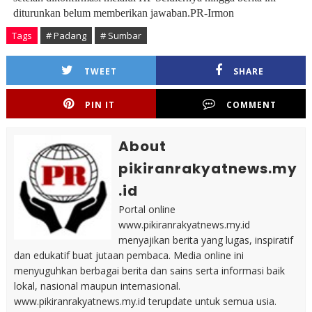
diturunkan belum memberikan jawaban.PR-Irmon
Tags
# Padang
# Sumbar
TWEET
SHARE
PIN IT
COMMENT
About
pikiranrakyatnews.my
.id
Portal online
www.pikiranrakyatnews.my.id
menyajikan berita yang lugas, inspiratif
dan edukatif buat jutaan pembaca. Media online ini
menyuguhkan berbagai berita dan sains serta informasi baik
lokal, nasional maupun internasional.
www.pikiranrakyatnews.my.id terupdate untuk semua usia.