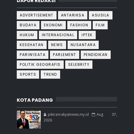
DAPUR REDAKSI
ADVERTISEMENT
ANTARIKSA
ASUSILA
BUDAYA
EKONOMI
FASHION
FILM
HUKUM
INTERNASIONAL
IPTEK
KESEHATAN
NEWS
NUSANTARA
PARIWISATA
PARLEMENT
PENDIDIKAN
POLITIK GEOGRAFIS
SELEBRITY
SPORTS
TREND
KOTA PADANG
pikiranrakyatnews.my.id
Aug 07,
2026