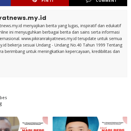
PIN IT
COMMENT
yatnews.my.id
tnews.my.id menyajikan berita yang lugas, inspiratif dan edukatif
line ini menyuguhkan berbagai berita dan sains serta informasi
nternasional. www.pikiranrakyatnews.my.id terupdate untuk semua
my.id bekerja sesuai Undang - Undang No.40 Tahun 1999 Tentang
ara berimbang untuk meningkatkan kepercayaan, kredibilitas dan
mbes
g