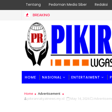
Tentang
Pedoman Media Siber
Redaksi
BREAKING
. Andalan Mitra Prestasi (AMP) BUJP Terbaik Sumbar, Borong 2 Pre
HOME
NASIONAL
ENTERTAIMENT
Home
Advertisement
pikiranrakyatnews.my.id
May 14, 2026
Advertisem