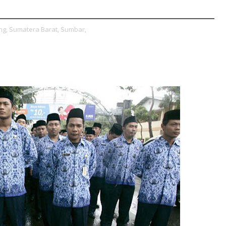
ng,
Sumatera Barat,
Sumbar,