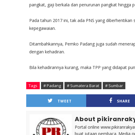
pangkat, gaji berkala dan penurunan pangkat hingga 
Pada tahun 2017 ini, tak ada PNS yang diberhentikan 
kepegawaian.
Ditambahkannya, Pemko Padang juga sudah menerap
dengan kehadiran.
Bila kehadirannya kurang, maka TPP yang didapat pun
Tags
# Padang
# Sumatera Barat
# Sumbar
TWEET
SHARE
About pikiranrak
Portal online www.pikiranrakya
buat jutaan pembaca. Media on