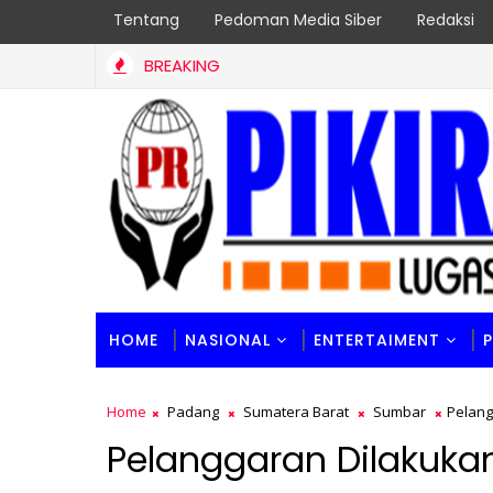
Tentang
Pedoman Media Siber
Redaksi
BREAKING
HOME
NASIONAL
ENTERTAIMENT
Home
Padang
Sumatera Barat
Sumbar
Pelang
Pelanggaran Dilakuka