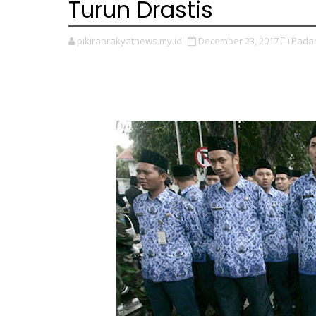
Turun Drastis
pikiranrakyatnews.my.id
December 23, 2017
Pada