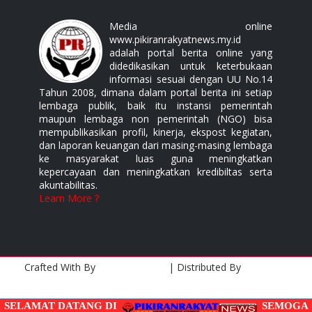
Media online
www.pikiranrakyatnews.my.id
adalah portal berita online yang
didedikasikan untuk keterbukaan
informasi sesuai dengan UU No.14
Tahun 2008, dimana dalam portal berita ini setiap
lembaga publik, baik itu instansi pemerintah
maupun lembaga non pemerintah (NGO) bisa
mempublikasikan profil, kinerja, ekspost kegiatan,
dan laporan keuangan dari masing-masing lembaga
ke masyarakat luas guna meningkatkan
kepercayaan dan meningkatkan kredibiltas serta
akuntabilitas.
Learn More ?
Crafted With
By
Templatesyard
| Distributed By
Gooyaabi
Templates
SELAMAT DATANG DI
SEMOGA