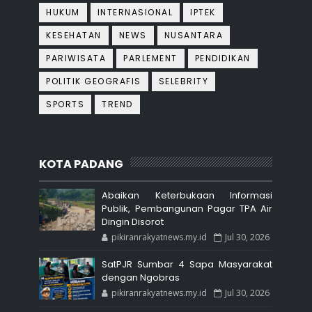
HUKUM
INTERNASIONAL
IPTEK
KESEHATAN
NEWS
NUSANTARA
PARIWISATA
PARLEMENT
PENDIDIKAN
POLITIK GEOGRAFIS
SELEBRITY
SPORTS
TREND
KOTA PADANG
Abaikan Keterbukaan Informasi
Publik, Pembangunan Pagar TPA Air
Dingin Disorot
pikiranrakyatnews.my.id
Jul 30, 2026
SatPJR Sumbar 4 Sapa Masyarakat
dengan Ngobras
pikiranrakyatnews.my.id
Jul 30, 2026