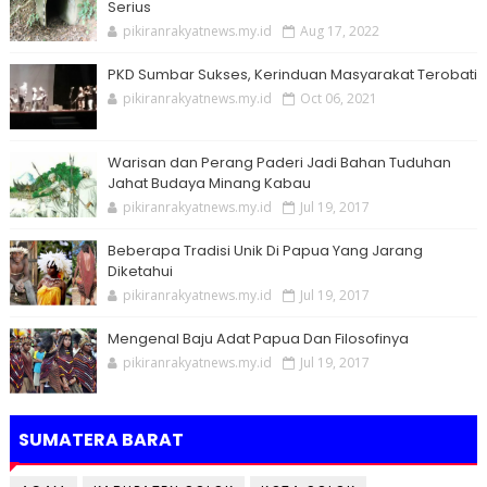
Serius
pikiranrakyatnews.my.id
Aug 17, 2022
PKD Sumbar Sukses, Kerinduan Masyarakat Terobati
pikiranrakyatnews.my.id
Oct 06, 2021
Warisan dan Perang Paderi Jadi Bahan Tuduhan
Jahat Budaya Minang Kabau
pikiranrakyatnews.my.id
Jul 19, 2017
Beberapa Tradisi Unik Di Papua Yang Jarang
Diketahui
pikiranrakyatnews.my.id
Jul 19, 2017
Mengenal Baju Adat Papua Dan Filosofinya
pikiranrakyatnews.my.id
Jul 19, 2017
SUMATERA BARAT