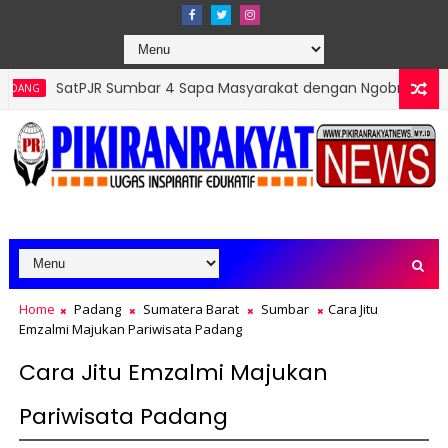
Sumbar 4 Sapa Masyarakat dengan Ngobras
PT. And
PADANG
Home
Padang
Sumatera Barat
Sumbar
Cara Jitu
Emzalmi Majukan Pariwisata Padang
Cara Jitu Emzalmi Majukan
Pariwisata Padang