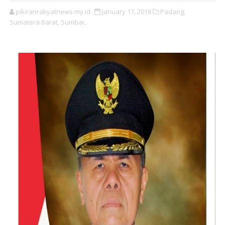
pikiranrakyatnews.my.id
January 17, 2018
Padang,
Sumatera Barat,
Sumbar,