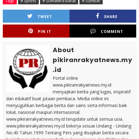
Tags
# Sports
# Sumatera Barat
# Sumbar
TWEET
SHARE
PIN IT
COMMENT
About
pikiranrakyatnews.my
.id
Portal online
www.pikiranrakyatnews.my.id
menyajikan berita yang lugas, inspiratif
dan edukatif buat jutaan pembaca. Media online ini
menyuguhkan berbagai berita dan sains serta informasi baik
lokal, nasional maupun internasional.
www.pikiranrakyatnews.my.id terupdate untuk semua usia.
www.pikiranrakyatnews.my.id bekerja sesuai Undang - Undang
No.40 Tahun 1999 Tentang Pers yang disajikan berita secara