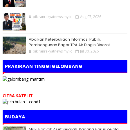
pikiranrakyatnews.my.id
Aug 07, 2026
Abaikan Keterbukaan Informasi Publik,
Pembangunan Pagar TPA Air Dingin Disorot
pikiranrakyatnews.my.id
Jul 30, 2026
PRAKIRAAN TINGGI GELOMBANG
CITRA SATELIT
BUDAYA
Miliki Banyak Aset Sejarah, Padang Harus Kelola