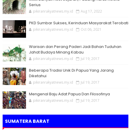
Serius
pikiranrakyatnews.my.id
Aug 17, 2022
PKD Sumbar Sukses, Kerinduan Masyarakat Terobati
pikiranrakyatnews.my.id
Oct 06, 2021
Warisan dan Perang Paderi Jadi Bahan Tuduhan
Jahat Budaya Minang Kabau
pikiranrakyatnews.my.id
Jul 19, 2017
Beberapa Tradisi Unik Di Papua Yang Jarang
Diketahui
pikiranrakyatnews.my.id
Jul 19, 2017
Mengenal Baju Adat Papua Dan Filosofinya
pikiranrakyatnews.my.id
Jul 19, 2017
SUMATERA BARAT