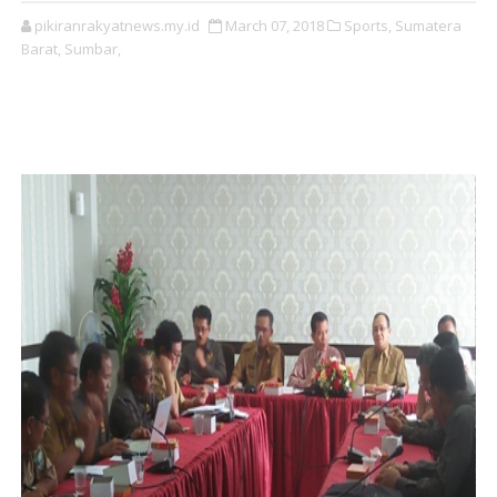
pikiranrakyatnews.my.id
March 07, 2018
Sports,
Sumatera
Barat,
Sumbar,