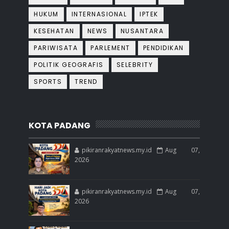
HUKUM
INTERNASIONAL
IPTEK
KESEHATAN
NEWS
NUSANTARA
PARIWISATA
PARLEMENT
PENDIDIKAN
POLITIK GEOGRAFIS
SELEBRITY
SPORTS
TREND
KOTA PADANG
pikiranrakyatnews.my.id
Aug 07,
2026
pikiranrakyatnews.my.id
Aug 07,
2026