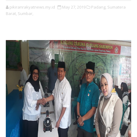
pikiranrakyatnews.my.id
May 27, 2019
Padang,
Sumatera
Barat,
Sumbar,