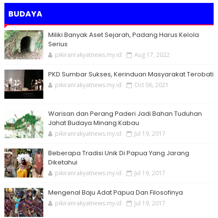
BUDAYA
Miliki Banyak Aset Sejarah, Padang Harus Kelola
Serius
pikiranrakyatnews.my.id
Aug 17, 2022
PKD Sumbar Sukses, Kerinduan Masyarakat Terobati
pikiranrakyatnews.my.id
Oct 06, 2021
Warisan dan Perang Paderi Jadi Bahan Tuduhan
Jahat Budaya Minang Kabau
pikiranrakyatnews.my.id
Jul 19, 2017
Beberapa Tradisi Unik Di Papua Yang Jarang
Diketahui
pikiranrakyatnews.my.id
Jul 19, 2017
Mengenal Baju Adat Papua Dan Filosofinya
pikiranrakyatnews.my.id
Jul 19, 2017