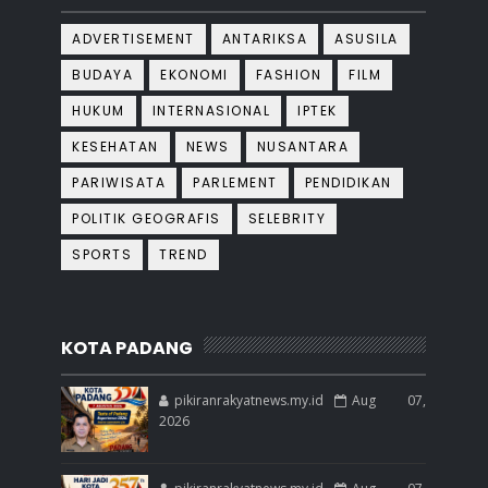
ADVERTISEMENT
ANTARIKSA
ASUSILA
BUDAYA
EKONOMI
FASHION
FILM
HUKUM
INTERNASIONAL
IPTEK
KESEHATAN
NEWS
NUSANTARA
PARIWISATA
PARLEMENT
PENDIDIKAN
POLITIK GEOGRAFIS
SELEBRITY
SPORTS
TREND
KOTA PADANG
pikiranrakyatnews.my.id
Aug 07,
2026