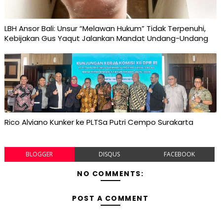
LBH Ansor Bali: Unsur “Melawan Hukum” Tidak Terpenuhi,
Kebijakan Gus Yaqut Jalankan Mandat Undang-Undang
Rico Alviano Kunker ke PLTSa Putri Cempo Surakarta
BLOGGER
DISQUS
FACEBOOK
NO COMMENTS:
POST A COMMENT