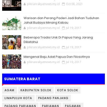
pikiranrakyatnews.my.id
Oct 06, 2021
Warisan dan Perang Paderi Jadi Bahan Tuduhan
Jahat Budaya Minang Kabau
pikiranrakyatnews.my.id
Jul 19, 2017
Beberapa Tradisi Unik Di Papua Yang Jarang
Diketahui
pikiranrakyatnews.my.id
Jul 19, 2017
Mengenal Baju Adat Papua Dan Filosofinya
pikiranrakyatnews.my.id
Jul 19, 2017
SUMATERA BARAT
AGAM
KABUPATEN SOLOK
KOTA SOLOK
LIMAPULUH KOTA
PADANG PANJANG
PADANG PARIAMAN
PARIAMAN
PASAMAN