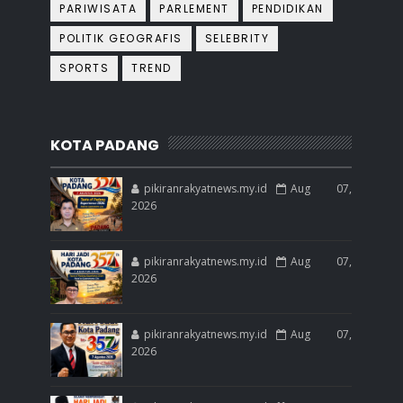
PARIWISATA
PARLEMENT
PENDIDIKAN
POLITIK GEOGRAFIS
SELEBRITY
SPORTS
TREND
KOTA PADANG
pikiranrakyatnews.my.id
Aug 07,
2026
pikiranrakyatnews.my.id
Aug 07,
2026
pikiranrakyatnews.my.id
Aug 07,
2026