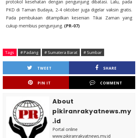
protokol kesehatan dengan pengunjung dibatasi. Lalu, pada
PKD di Taman Budaya, 2-4 oktober juga digelar vaksin gratis.
Pada pembukaan ditampilkan kesenian Tikai Zaman yang
cukup membius pengunjung.
(PR-07)
Tags
# Padang
# Sumatera Barat
# Sumbar
TWEET
SHARE
PIN IT
COMMENT
About
pikiranrakyatnews.my
.id
Portal online
www.pikiranrakyatnews.my.id