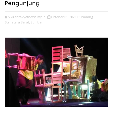
Pengunjung
pikiranrakyatnews.my.id
October 01, 2021
Padang,
Sumatera Barat,
Sumbar,