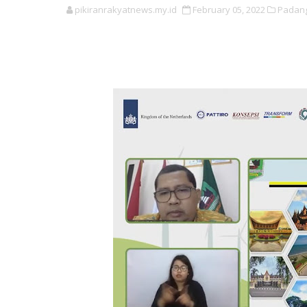
pikiranrakyatnews.my.id
February 05, 2022
Padang