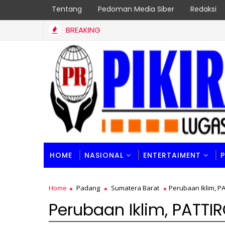
Tentang
Pedoman Media Siber
Redaksi
BREAKING
HOME
NASIONAL
ENTERTAIMENT
Home
Padang
Sumatera Barat
Perubaan Iklim, P
Perubaan Iklim, PATTI