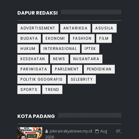
DAPUR REDAKSI
ADVERTISEMENT
ANTARIKSA
ASUSILA
BUDAYA
EKONOMI
FASHION
FILM
HUKUM
INTERNASIONAL
IPTEK
KESEHATAN
NEWS
NUSANTARA
PARIWISATA
PARLEMENT
PENDIDIKAN
POLITIK GEOGRAFIS
SELEBRITY
SPORTS
TREND
KOTA PADANG
pikiranrakyatnews.my.id
Aug 07,
2026