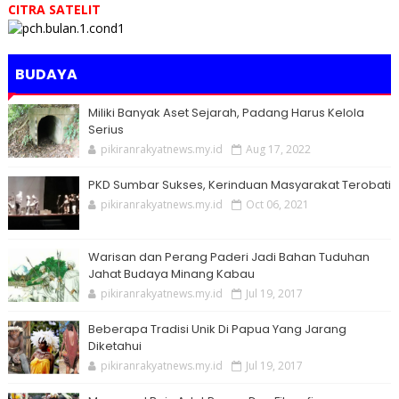
CITRA SATELIT
BUDAYA
Miliki Banyak Aset Sejarah, Padang Harus Kelola
Serius
pikiranrakyatnews.my.id
Aug 17, 2022
PKD Sumbar Sukses, Kerinduan Masyarakat Terobati
pikiranrakyatnews.my.id
Oct 06, 2021
Warisan dan Perang Paderi Jadi Bahan Tuduhan
Jahat Budaya Minang Kabau
pikiranrakyatnews.my.id
Jul 19, 2017
Beberapa Tradisi Unik Di Papua Yang Jarang
Diketahui
pikiranrakyatnews.my.id
Jul 19, 2017