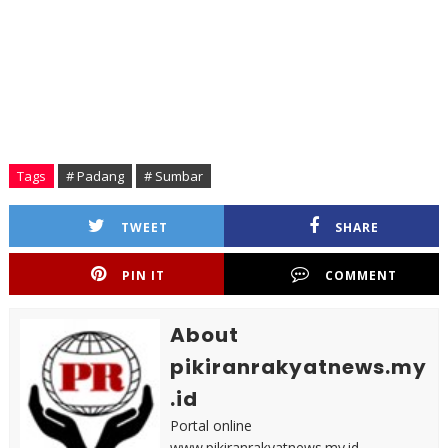
Tags
# Padang
# Sumbar
TWEET
SHARE
PIN IT
COMMENT
About
pikiranrakyatnews.my
.id
Portal online
www.pikiranrakyatnews.my.id