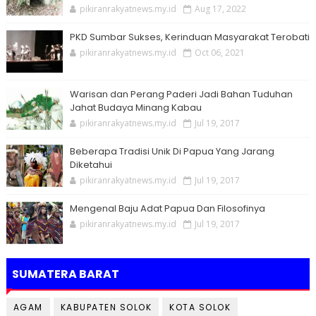
pikiranrakyatnews.my.id
Aug 17, 2022
PKD Sumbar Sukses, Kerinduan Masyarakat Terobati
pikiranrakyatnews.my.id
Oct 06, 2021
Warisan dan Perang Paderi Jadi Bahan Tuduhan
Jahat Budaya Minang Kabau
pikiranrakyatnews.my.id
Jul 19, 2017
Beberapa Tradisi Unik Di Papua Yang Jarang
Diketahui
pikiranrakyatnews.my.id
Jul 19, 2017
Mengenal Baju Adat Papua Dan Filosofinya
pikiranrakyatnews.my.id
Jul 19, 2017
SUMATERA BARAT
AGAM
KABUPATEN SOLOK
KOTA SOLOK