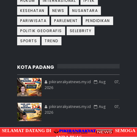
HUKUM
INTERNASIONAL
IPTEK
KESEHATAN
NEWS
NUSANTARA
PARIWISATA
PARLEMENT
PENDIDIKAN
POLITIK GEOGRAFIS
SELEBRITY
SPORTS
TREND
KOTA PADANG
pikiranrakyatnews.my.id
Aug 07,
2026
pikiranrakyatnews.my.id
Aug 07,
2026
SELAMAT DATANG DI
SEMOGA
pikiranrakyatnews.my.id
Aug 07,