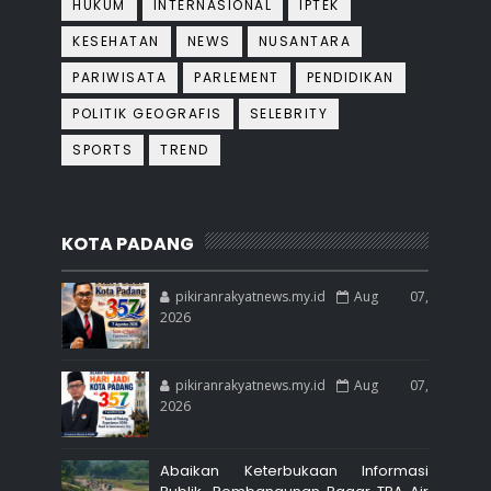
HUKUM
INTERNASIONAL
IPTEK
KESEHATAN
NEWS
NUSANTARA
PARIWISATA
PARLEMENT
PENDIDIKAN
POLITIK GEOGRAFIS
SELEBRITY
SPORTS
TREND
KOTA PADANG
pikiranrakyatnews.my.id
Aug 07,
2026
pikiranrakyatnews.my.id
Aug 07,
2026
Abaikan Keterbukaan Informasi