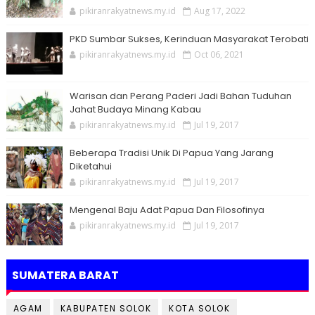
pikiranrakyatnews.my.id
Aug 17, 2022
PKD Sumbar Sukses, Kerinduan Masyarakat Terobati
pikiranrakyatnews.my.id
Oct 06, 2021
Warisan dan Perang Paderi Jadi Bahan Tuduhan
Jahat Budaya Minang Kabau
pikiranrakyatnews.my.id
Jul 19, 2017
Beberapa Tradisi Unik Di Papua Yang Jarang
Diketahui
pikiranrakyatnews.my.id
Jul 19, 2017
Mengenal Baju Adat Papua Dan Filosofinya
pikiranrakyatnews.my.id
Jul 19, 2017
SUMATERA BARAT
AGAM
KABUPATEN SOLOK
KOTA SOLOK