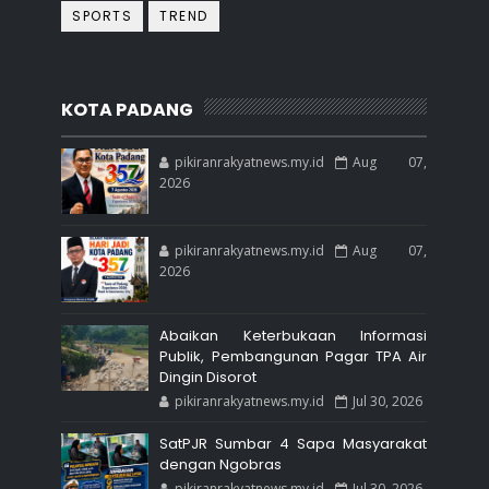
SPORTS
TREND
KOTA PADANG
pikiranrakyatnews.my.id
Aug 07,
2026
pikiranrakyatnews.my.id
Aug 07,
2026
Abaikan Keterbukaan Informasi
Publik, Pembangunan Pagar TPA Air
Dingin Disorot
pikiranrakyatnews.my.id
Jul 30, 2026
SatPJR Sumbar 4 Sapa Masyarakat
dengan Ngobras
pikiranrakyatnews.my.id
Jul 30, 2026