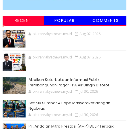
RECENT
POPULAR
COMMENTS
pikiranrakyatnews.my.id
Aug 07, 2026
pikiranrakyatnews.my.id
Aug 07, 2026
Abaikan Keterbukaan Informasi Publik,
Pembangunan Pagar TPA Air Dingin Disorot
pikiranrakyatnews.my.id
Jul 30, 2026
SatPJR Sumbar 4 Sapa Masyarakat dengan
Ngobras
pikiranrakyatnews.my.id
Jul 30, 2026
PT. Andalan Mitra Prestasi (AMP) BUJP Terbaik