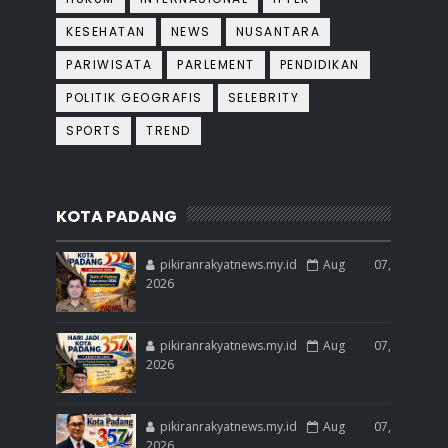
KESEHATAN
NEWS
NUSANTARA
PARIWISATA
PARLEMENT
PENDIDIKAN
POLITIK GEOGRAFIS
SELEBRITY
SPORTS
TREND
KOTA PADANG
pikiranrakyatnews.my.id
Aug 07,
2026
pikiranrakyatnews.my.id
Aug 07,
2026
pikiranrakyatnews.my.id
Aug 07,
2026