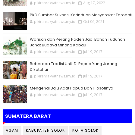
pikiranrakyatnews.my.id
Aug 17, 2022
PKD Sumbar Sukses, Kerinduan Masyarakat Terobati
pikiranrakyatnews.my.id
Oct 06, 2021
Warisan dan Perang Paderi Jadi Bahan Tuduhan
Jahat Budaya Minang Kabau
pikiranrakyatnews.my.id
Jul 19, 2017
Beberapa Tradisi Unik Di Papua Yang Jarang
Diketahui
pikiranrakyatnews.my.id
Jul 19, 2017
Mengenal Baju Adat Papua Dan Filosofinya
pikiranrakyatnews.my.id
Jul 19, 2017
SUMATERA BARAT
AGAM
KABUPATEN SOLOK
KOTA SOLOK